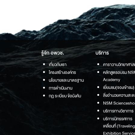
รู้จัก อพวช.
บริการ
เกี่ยวกับเรา
คาราวานวิทยาศาส
โครงสร้างองค์กร
หลักสูตรอบรม NS
Academy
นโยบายและมาตรฐาน
เยี่ยมชม(จองเข้าชม)
การดำเนินงาน
สิ่งอำนวยความสะด
กฏ ระเบียบ ข้อบังคับ
NSM Sciencesho
บริการทางวิชาการ
บริการนิทรรศการ
เคลื่อนที่ (Traveling
Exhibition Service