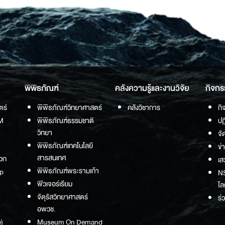
พิพิธภัณฑ์
คลังความรู้และงานวิจัย
กิจกร
ตร์
พิพิธภัณฑ์วิทยาศาสตร์
คลังวิชาการ
กิ
M
พิพิธภัณฑ์ธรรมชาติ
ปฏ
วิทยา
จั
พิพิธภัณฑ์เทคโนโลยี
ข่
สารสนเทศ
วก
เส
พิพิธภัณฑ์พระรามเก้า
p
NS
ฟิวเจอร์เรียม
โล
จัตุรัสวิทยาศาสตร์
ร่
อพวช.
)
Museum On Demand