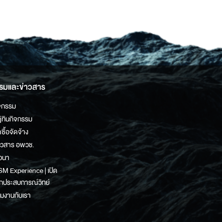
รมและข่าวสาร
จกรรม
ิทินกิจกรรม
ดซื้อจัดจ้าง
าวสาร อพวช.
วนา
M Experience | เปิด
กประสบการณ์วิทย์
วมงานกับเรา