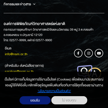
กิจกรรมและข่าวสาร
องค์การพิพิธภัณฑ์วิทยาศาสตร์แห่งชาติ
กระทรวงการอุดมศึกษา วิทยาศาสตร์วิจัยและนวัตกรรม 39 หมู่ 3 ต.คลองห้า
อ.คลองหลวง จ.ปทุมธานี 12120
โทร: 02577-9999, แฟกซ์ 02577-9900
อีเมล
info@nsm.or.th
(สำหรับรับ-ส่งหนังสือราชการ)
saraban@nsm.or.th
เว็บไซค์ มีการเก็บข้อมูลการใช้งานเว็บไซต์ (Cookies) เพื่อพัฒนาประสบการณ์
ของผู้ใช้ให้ดียิ่งขึ้น คลิกเพื่อดูข้อมูลเพิ่มเติมเกี่ยวกับการใช้คุกกี้ของเราผ่านทาง
ช่องทางการสอบถามข้อมูล
‘นโยบายความเป็นส่วนตัว'
ยอมรับ
ไม่ ขอบคุณ