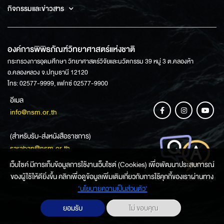
กิจกรรมและข่าวสาร
องค์การพิพิธภัณฑ์วิทยาศาสตร์แห่งชาติ
กระทรวงการอุดมศึกษา วิทยาศาสตร์วิจัยและนวัตกรรม 39 หมู่ 3 ต.คลองห้า
อ.คลองหลวง จ.ปทุมธานี 12120
โทร: 02577-9999, แฟกซ์ 02577-9900
อีเมล
info@nsm.or.th
(สำหรับรับ-ส่งหนังสือราชการ)
saraban@nsm.or.th
เว็บไซค์ มีการเก็บข้อมูลการใช้งานเว็บไซต์ (Cookies) เพื่อพัฒนาประสบการณ์
ของผู้ใช้ให้ดียิ่งขึ้น คลิกเพื่อดูข้อมูลเพิ่มเติมเกี่ยวกับการใช้คุกกี้ของเราผ่านทาง
ช่องทางการสอบถามข้อมูล
‘นโยบายความเป็นส่วนตัว'
ยอมรับ
ไม่ ขอบคุณ