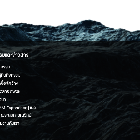
รมและข่าวสาร
จกรรม
ิทินกิจกรรม
ดซื้อจัดจ้าง
าวสาร อพวช.
วนา
M Experience | เปิด
กประสบการณ์วิทย์
วมงานกับเรา