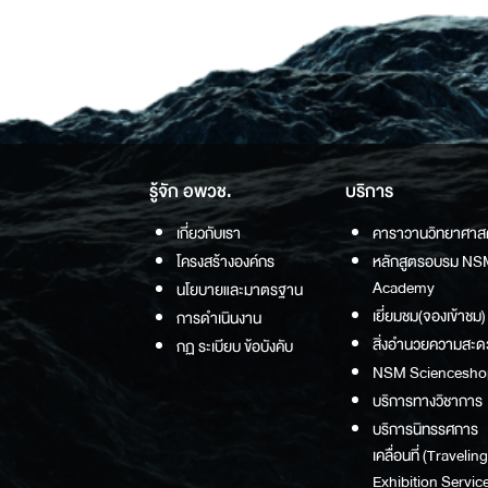
รู้จัก อพวช.
บริการ
เกี่ยวกับเรา
คาราวานวิทยาศาส
โครงสร้างองค์กร
หลักสูตรอบรม NS
Academy
นโยบายและมาตรฐาน
เยี่ยมชม(จองเข้าชม)
การดำเนินงาน
สิ่งอำนวยความสะด
กฏ ระเบียบ ข้อบังคับ
NSM Sciencesho
บริการทางวิชาการ
บริการนิทรรศการ
เคลื่อนที่ (Traveling
Exhibition Service