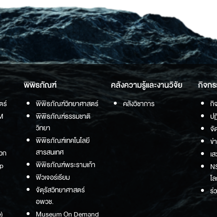
พิพิธภัณฑ์
คลังความรู้และงานวิจัย
กิจกร
ตร์
พิพิธภัณฑ์วิทยาศาสตร์
คลังวิชาการ
กิ
M
พิพิธภัณฑ์ธรรมชาติ
ปฏ
วิทยา
จั
พิพิธภัณฑ์เทคโนโลยี
ข่
สารสนเทศ
วก
เส
พิพิธภัณฑ์พระรามเก้า
p
NS
ฟิวเจอร์เรียม
โล
จัตุรัสวิทยาศาสตร์
ร่
อพวช.
)
Museum On Demand