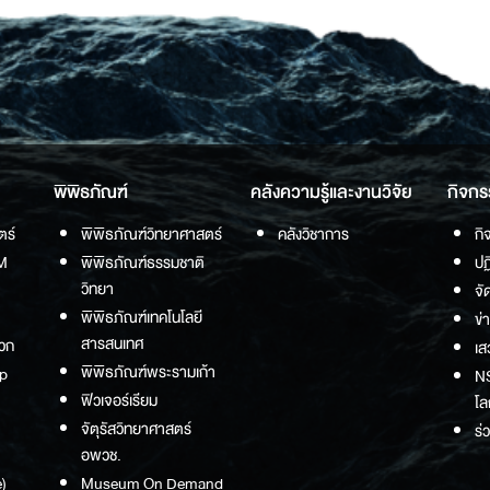
พิพิธภัณฑ์
คลังความรู้และงานวิจัย
กิจกร
ตร์
พิพิธภัณฑ์วิทยาศาสตร์
คลังวิชาการ
กิ
M
พิพิธภัณฑ์ธรรมชาติ
ปฏ
วิทยา
จั
พิพิธภัณฑ์เทคโนโลยี
ข่
สารสนเทศ
วก
เส
พิพิธภัณฑ์พระรามเก้า
p
NS
ฟิวเจอร์เรียม
โล
จัตุรัสวิทยาศาสตร์
ร่
อพวช.
)
Museum On Demand