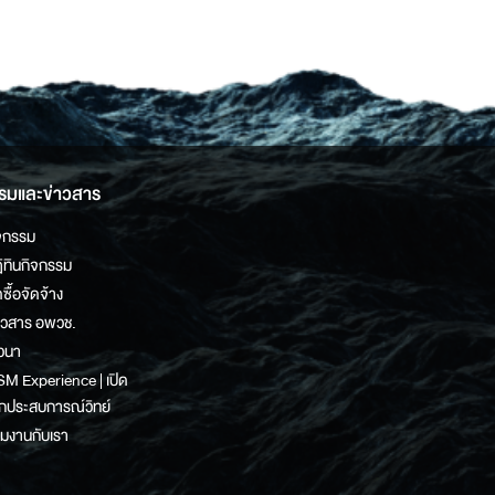
รมและข่าวสาร
จกรรม
ิทินกิจกรรม
ดซื้อจัดจ้าง
าวสาร อพวช.
วนา
M Experience | เปิด
กประสบการณ์วิทย์
วมงานกับเรา