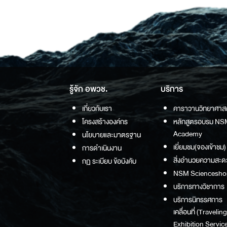
รู้จัก อพวช.
บริการ
เกี่ยวกับเรา
คาราวานวิทยาศาส
โครงสร้างองค์กร
หลักสูตรอบรม NS
Academy
นโยบายและมาตรฐาน
เยี่ยมชม(จองเข้าชม)
การดำเนินงาน
สิ่งอำนวยความสะด
กฏ ระเบียบ ข้อบังคับ
NSM Sciencesho
บริการทางวิชาการ
บริการนิทรรศการ
เคลื่อนที่ (Traveling
Exhibition Service