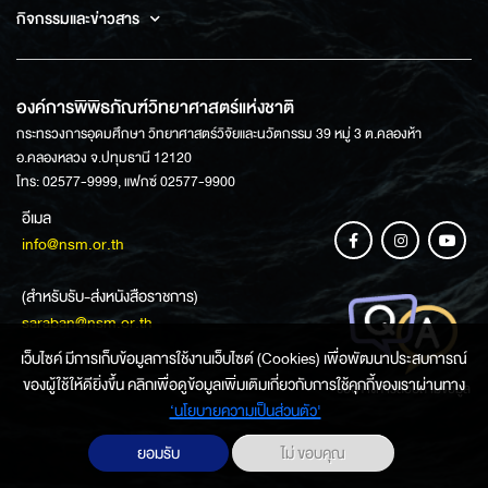
กิจกรรมและข่าวสาร
องค์การพิพิธภัณฑ์วิทยาศาสตร์แห่งชาติ
กระทรวงการอุดมศึกษา วิทยาศาสตร์วิจัยและนวัตกรรม 39 หมู่ 3 ต.คลองห้า
อ.คลองหลวง จ.ปทุมธานี 12120
โทร: 02577-9999, แฟกซ์ 02577-9900
อีเมล
info@nsm.or.th
(สำหรับรับ-ส่งหนังสือราชการ)
saraban@nsm.or.th
เว็บไซค์ มีการเก็บข้อมูลการใช้งานเว็บไซต์ (Cookies) เพื่อพัฒนาประสบการณ์
ของผู้ใช้ให้ดียิ่งขึ้น คลิกเพื่อดูข้อมูลเพิ่มเติมเกี่ยวกับการใช้คุกกี้ของเราผ่านทาง
ช่องทางการสอบถามข้อมูล
‘นโยบายความเป็นส่วนตัว'
ยอมรับ
ไม่ ขอบคุณ