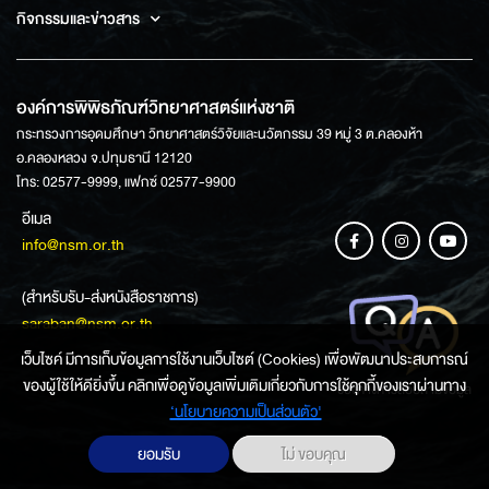
กิจกรรมและข่าวสาร
องค์การพิพิธภัณฑ์วิทยาศาสตร์แห่งชาติ
กระทรวงการอุดมศึกษา วิทยาศาสตร์วิจัยและนวัตกรรม 39 หมู่ 3 ต.คลองห้า
อ.คลองหลวง จ.ปทุมธานี 12120
โทร: 02577-9999, แฟกซ์ 02577-9900
อีเมล
info@nsm.or.th
(สำหรับรับ-ส่งหนังสือราชการ)
saraban@nsm.or.th
เว็บไซค์ มีการเก็บข้อมูลการใช้งานเว็บไซต์ (Cookies) เพื่อพัฒนาประสบการณ์
ของผู้ใช้ให้ดียิ่งขึ้น คลิกเพื่อดูข้อมูลเพิ่มเติมเกี่ยวกับการใช้คุกกี้ของเราผ่านทาง
ช่องทางการสอบถามข้อมูล
‘นโยบายความเป็นส่วนตัว'
ยอมรับ
ไม่ ขอบคุณ