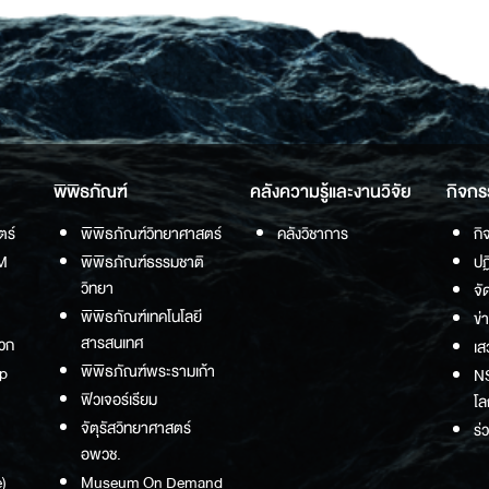
พิพิธภัณฑ์
คลังความรู้และงานวิจัย
กิจกร
ตร์
พิพิธภัณฑ์วิทยาศาสตร์
คลังวิชาการ
กิ
M
พิพิธภัณฑ์ธรรมชาติ
ปฏ
วิทยา
จั
พิพิธภัณฑ์เทคโนโลยี
ข่
สารสนเทศ
วก
เส
พิพิธภัณฑ์พระรามเก้า
p
NS
ฟิวเจอร์เรียม
โล
จัตุรัสวิทยาศาสตร์
ร่
อพวช.
)
Museum On Demand