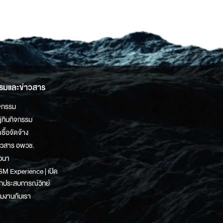
รมและข่าวสาร
จกรรม
ิทินกิจกรรม
ดซื้อจัดจ้าง
าวสาร อพวช.
วนา
M Experience | เปิด
กประสบการณ์วิทย์
วมงานกับเรา