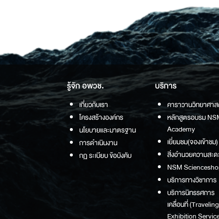
รู้จัก อพวช.
บริการ
เกี่ยวกับเรา
คาราวานวิทยาศาส
โครงสร้างองค์กร
หลักสูตรอบรม NS
Academy
นโยบายและมาตรฐาน
เยี่ยมชม(จองเข้าชม)
การดำเนินงาน
สิ่งอำนวยความสะด
กฏ ระเบียบ ข้อบังคับ
NSM Sciencesho
บริการทางวิชาการ
บริการนิทรรศการ
เคลื่อนที่ (Traveling
Exhibition Service