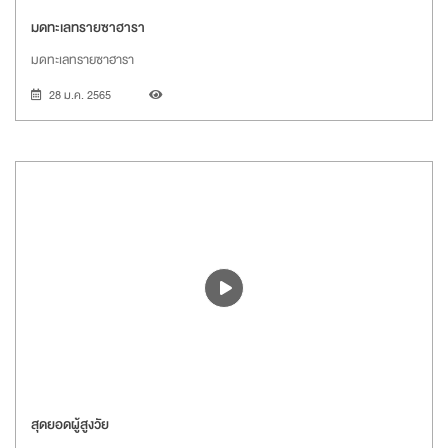
มดทะเลทรายซาฮารา
มดทะเลทรายซาฮารา
28 ม.ค. 2565
สุดยอดผู้สูงวัย