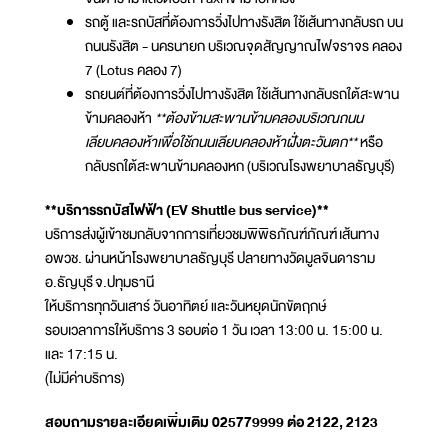
รถตู้ และรถบัสที่ต้องการวิ่งไปทางรังสิต ใช้เส้นทางกลับรถ บน
ถนนรังสิต - นครนายก บริเวณจุดสัญญาณไฟจราจร คลอง
7 (Lotus คลอง 7)
รถยนต์ที่ต้องการวิ่งไปทางรังสิต ใช้เส้นทางกลับรถใต้สะพาน
ข้ามคลองห้า
**ต้องข้ามสะพานข้ามคลองบริเวณถนน
เลียบคลองห้าเพื่อใช้ถนนเลียบคลองห้าฝั่งตะวันตก**
หรือ
กลับรถใต้สะพานข้ามคลองหก (บริเวณโรงพยาบาลธัญบุรี)
**บริการรถบัสไฟฟ้า (EV Shuttle bus service)**
บริการส่งผู้เข้าชมกลับจากการเที่ยวชมพิพิธภัณฑ์ภัณฑ์ เส้นทาง
อพวช. ผ่านหน้าโรงพยาบาลธัญบุรี ปลายทางวัดมูลจินดาราม
อ.ธัญบุรี จ.ปทุมธานี
ให้บริการทุกวันเสาร์ วันอาทิตย์ และวันหยุดนักขัตฤกษ์
รอบเวลาการให้บริการ 3 รอบต่อ 1 วัน เวลา 13:00 น. 15:00 น.
และ 17:15 น.
(ไม่มีค่าบริการ)
สอบถามรายละเอียดเพิ่มเติม
025779999
ต่อ
2122, 2123