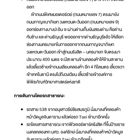
ออก
เข้าถนนพิเศษมอเตอร์เวย์ (ถนนหมายเลข 7) ตรงมายัง
ถนนกาญจนาภิเษก วงแหวนตะวันออก (ถนนหมายเลข 9)
ออกช่องทางบางปะอิน จะผ่านด่านเก็บเงินสองด่าน คือด่าน
ทับช้าง และด่านธัญบุรี พอออกจากด่านธัญบุรีแล้ว ให้เลือก
ช่องทางนครนายกในการออกจากถนนกาญจนาภิเษก
วงแหวนตะวันออก เข้าสู่ถนนรังสิต – นครนายก ขับตรงมา
ประมาณ 400 เมตร จะมีสะพานข้ามคลองห้าให้ข้ามสะพาน
แล้วเลี้ยวซ้ายเข้าถนนเลียบคลองห้า อีก 4 กิโลเมตร เลี้ยวขวา
เข้าเทคโนธานี ตรงไปถึงวงเวียน เลี้ยวซ้ายเข้าองค์การ
พิพิธภัณฑ์วิทยาศาสตร์แห่งชาติ
การเดินทางโดยรถสาธารณะ
รถสาย 538 จากอนุเสาวรีย์ชัยสมรภูมิ นั่งมาลงที่คลองห้า
หน้าวัดมูลจินดาราม แล้วต่อรถ Taxi เข้ามาอีกครั้ง
รถโดยสารสาธารณะจากฟิวเจอร์พาร์ครังสิต ที่ขึ้นป้ายราช
มงคลคลองหก มศว. องค์รักษ์ นั่งมาลงที่คลองห้าหน้าวัดมูล
จินดาราม แล้วต่อรถ Taxi เข้ามาอีกครั้ง