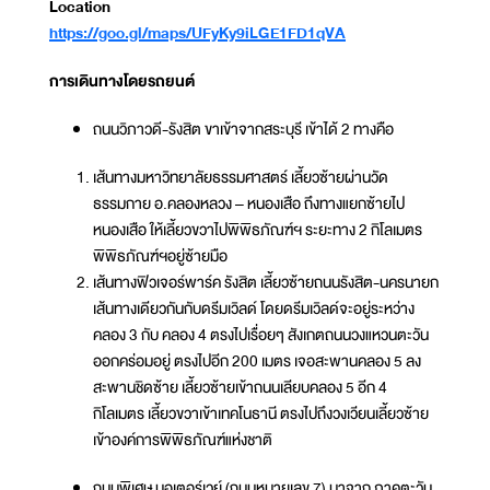
Location
https://goo.gl/maps/UFyKy9iLGE1FD1qVA
การเดินทางโดยรถยนต์
ถนนวิภาวดี-รังสิต ขาเข้าจากสระบุรี เข้าได้ 2 ทางคือ
เส้นทางมหาวิทยาลัยธรรมศาสตร์ เลี้ยวซ้ายผ่านวัด
ธรรมกาย อ.คลองหลวง – หนองเสือ ถึงทางแยกซ้ายไป
หนองเสือ ให้เลี้ยวขวาไปพิพิธภัณฑ์ฯ ระยะทาง 2 กิโลเมตร
พิพิธภัณฑ์ฯอยู่ซ้ายมือ
เส้นทางฟิวเจอร์พาร์ค รังสิต เลี้ยวซ้ายถนนรังสิต-นครนายก
เส้นทางเดียวกันกับดรีมเวิลด์ โดยดรีมเวิลด์จะอยู่ระหว่าง
คลอง 3 กับ คลอง 4 ตรงไปเรื่อยๆ สังเกตถนนวงแหวนตะวัน
ออกคร่อมอยู่ ตรงไปอีก 200 เมตร เจอสะพานคลอง 5 ลง
สะพานชิดซ้าย เลี้ยวซ้ายเข้าถนนเลียบคลอง 5 อีก 4
กิโลเมตร เลี้ยวขวาเข้าเทคโนธานี ตรงไปถึงวงเวียนเลี้ยวซ้าย
เข้าองค์การพิพิธภัณฑ์แห่งชาติ
ถนนพิเศษ มอเตอร์เวย์ (ถนนหมายเลข 7) มาจาก ภาคตะวัน