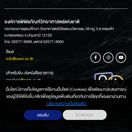
องค์การพิพิธภัณฑ์วิทยาศาสตร์แห่งชาติ
กระทรวงการอุดมศึกษา วิทยาศาสตร์วิจัยและนวัตกรรม 39 หมู่ 3 ต.คลองห้า
อ.คลองหลวง จ.ปทุมธานี 12120
โทร: 02577-9999, แฟกซ์ 02577-9900
อีเมล
info@nsm.or.th
(สำหรับรับ-ส่งหนังสือราชการ)
saraban@nsm.or.th
เว็บไซค์ มีการเก็บข้อมูลการใช้งานเว็บไซต์ (Cookies) เพื่อพัฒนาประสบการณ์
ของผู้ใช้ให้ดียิ่งขึ้น คลิกเพื่อดูข้อมูลเพิ่มเติมเกี่ยวกับการใช้คุกกี้ของเราผ่านทาง
ช่องทางการสอบถามข้อมูล
‘นโยบายความเป็นส่วนตัว'
ยอมรับ
ไม่ ขอบคุณ