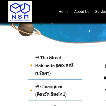
Home
Home
About Us
About Us
Servic
Servic
@ The Street
Ratchada (เดอะสตรี
จ
ท รัชดา)
จ
@ Chiangmai
N
(จังหวัดเชียงใหม่)
เ