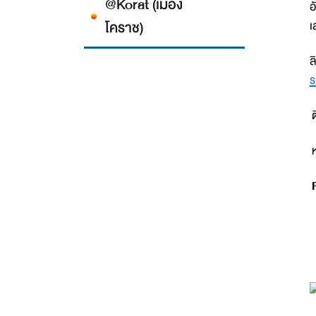
@Korat (เมือง
อ
โคราช)
เ
ล
ร
ต
ห