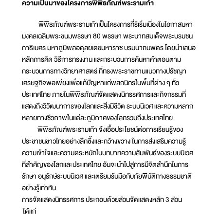
ความเป็นมาของโครงการพิพิธภัณฑ์พระรามเก้า
พิพิธภัณฑ์พระรามเก้าเป็นโครงการที่ริเริ่มเนื่องในโอกาสมหา
มงคลเฉลิมพระชนมพรรษา 80 พรรษา พระบาทสมเด็จพระบรมชน
กาธิเบศร มหาภูมิพลอดุลยเดชมหาราช บรมนาถบพิตร โดยนำเสนอ
หลักการคิด วิธีการทรงงาน และกระบวนการค้นหาคำตอบตาม
กระบวนการทางวิทยาศาสตร์ ที่ทรงพระราชทานแนวทางปรัชญา
เศรษฐกิจพอเพียงเพื่อแก้ปัญหาแก่พสกนิกรในพื้นที่ต่าง ๆ ทั่ว
ประเทศไทย ภายในพิพิธภัณฑ์จัดแสดงนิทรรศการและกิจกรรมที่
แสดงถึงวิวัฒนาการของโลกและสิ่งมีชีวิต ระบบนิเวศ และความหลาก
หลายทางชีวภาพในแต่ละภูมิภาคของโลกรวมถึงประเทศไทย
พิพิธภัณฑ์พระรามเก้า จึงเอื้อประโยชน์ต่อการเรียนรู้ของ
ประชาชนชาวไทยอย่างลึกซึ้งและกว้างขวาง ในการส่งเสริมความรู้
ความเข้าใจและความตระหนักในบทบาทความสัมพันธ์ของระบบนิเวศ
ที่สำคัญของโลกและประเทศไทย อันจะนำไปสู่การมีจิตสำนึกในการ
รักษา อนุรักษ์ระบบนิเวศ และเตรียมรับมือกับภัยพิบัติทางธรรมชาติ
อย่างรู้เท่าทัน
การจัดแสดงนิทรรศการ ประกอบด้วยส่วนจัดแสดงหลัก 3 ส่วน
ได้แก่