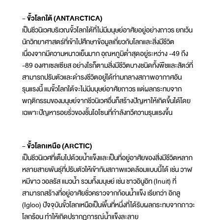
- ขั้วโลกใต้ (ANTARCTICA)
เป็นชีวนิเวศบริเวณขั้วโลกใต้ที่ไม่มีมนุษย์อาศัยอยู่อย่างถาวร ยกเว้น
นักวิทยาศาสตร์ที่เข้าไปศึกษาข้อมูลเกี่ยวกับโลกและสิ่งมีชีวิต
เนื่องจากมีความหนาวเย็นมาก อุณหภูมิต่ำสุดอยู่ระหว่าง -49 ถึง
-89 องศาเซลเซียส อย่างไรก็ตามสิ่งมีชีวิตบางชนิดทั้งพืชและสัตว์ที่
สามารถปรับตัวและดำรงชีวิตอยู่ได้ท่ามกลางสภาพอากาศอัน
รุนแรงนี้ แมขั้วโลกใต้จะไม่มีมนุษย์อาศัยถาวร แต่ผลกระทบจาก
พฤติกรรมของมนุษย์จากชีวนิเวศอื่นก็สร้างปัญหาให้เกิดขึ้นได้โดย
เฉพาะปัญหารอยรั่วของชั้นโอโซนที่กำลังทวีความรุนแรงขึ้น
- ขั้วโลกเหนือ (ARCTIC)
เป็นชีวนิเวศที่เต็มไปด้วยน้ำแข็งและเป็นที่อยู่อาศัยของสิ่งมีชีวิตหลาก
หลายสายพันธุ์ที่ปรับตัวให้เข้ากับสภาพแวดล้อมแบบนี้ได้ เช่น วาฬ
หมีขาว วอลรัส แมวน้ำ รวมทั้งมนุษย์ เช่น ชาวอินูอิท (Inuit) ที่
สามารถสร้างที่อยู่อาศัยชั่วคราวจากก้อนน้ำแข็ง เรียกว่า อิกลู
(Igloo) ปัจจุบันขั้วโลกเหนือเป็นพื้นที่หนึ่งที่ได้รับผลกระทบจากภาวะ
โลกร้อน ทำให้เกิดปรากฏการณ์น้ำแข็งละลาย