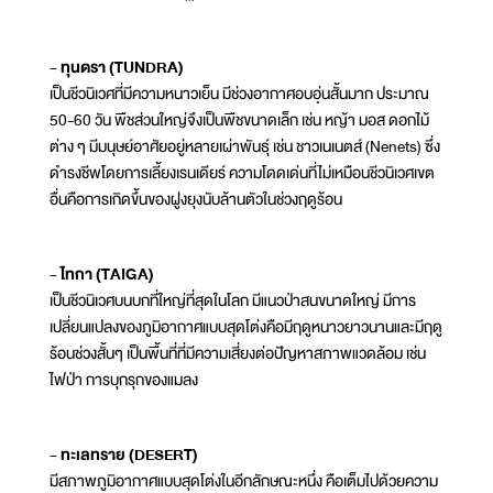
- ทุนดรา (TUNDRA)
เป็นชีวนิเวศที่มีความหนาวเย็น มีช่วงอากาศอบอุ่นสั้นมาก ประมาณ
50-60 วัน พืชส่วนใหญ่จึงเป็นพืชขนาดเล็ก เช่น หญ้า มอส ดอกไม้
ต่าง ๆ มีมนุษย์อาศัยอยู่หลายเผ่าพันธุ์ เช่น ชาวเนเนตส์ (Nenets) ซึ่ง
ดำรงชีพโดยการเลี้ยงเรนเดียร์ ความโดดเด่นที่ไม่เหมือนชีวนิเวศเขต
อื่นคือการเกิดขึ้นของฝูงยุงนับล้านตัวในช่วงฤดูร้อน
- ไทกา (TAIGA)
เป็นชีวนิเวศบนบกที่ใหญ่ที่สุดในโลก มีแนวป่าสนขนาดใหญ่ มีการ
เปลี่ยนแปลงของภูมิอากาศแบบสุดโต่งคือมีฤดูหนาวยาวนานและมีฤดู
ร้อนช่วงสั้นๆ เป็นพื้นที่ที่มีความเสี่ยงต่อปัญหาสภาพแวดล้อม เช่น
ไฟป่า การบุกรุกของแมลง
- ทะเลทราย (DESERT)
มีสภาพภูมิอากาศแบบสุดโต่งในอีกลักษณะหนึ่ง คือเต็มไปด้วยความ