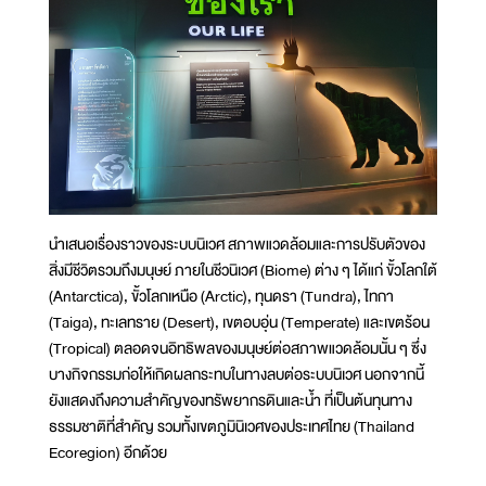
นำเสนอเรื่องราวของระบบนิเวศ สภาพแวดล้อมและการปรับตัวของ
สิ่งมีชีวิตรวมถึงมนุษย์ ภายในชีวนิเวศ (Biome) ต่าง ๆ ได้แก่ ขั้วโลกใต้
(Antarctica), ขั้วโลกเหนือ (Arctic), ทุนดรา (Tundra), ไทกา
(Taiga), ทะเลทราย (Desert), เขตอบอุ่น (Temperate) และเขตร้อน
(Tropical) ตลอดจนอิทธิพลของมนุษย์ต่อสภาพแวดล้อมนั้น ๆ ซึ่ง
บางกิจกรรมก่อให้เกิดผลกระทบในทางลบต่อระบบนิเวศ นอกจากนี้
ยังแสดงถึงความสำคัญของทรัพยากรดินและน้ำ ที่เป็นต้นทุนทาง
ธรรมชาติที่สำคัญ รวมทั้งเขตภูมินิเวศของประเทศไทย (Thailand
Ecoregion) อีกด้วย