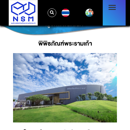
TH
รู้จักพิพิธภัณฑ์
พิพิธภัณฑ์พระรามเก้า