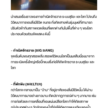
นำเสนอเรื่องราวของการกำเนิดจักรวาล ระบบสุริยะ และโลก ไปจนถึง
วิวัฒนาการของสิ่งมีชีวิต จนกระทั่งเกิดสายพันธุ์มนุษย์ที่สามารถ
ปรับตัวเข้ากับสภาพแวดล้อมที่แตกต่างกันในพื้นที่ต่าง ๆ ของโลก
ประกอบด้วยส่วนจัดแสดง ดังนี้
- กำเนิดจักรวาล (BIG BANG)
จุดเริ่มต้นของทุกสรรพสิ่ง สรรพชีวิตบนโลกเป็นผลสืบเนื่องมาจาก
การระเบิดครั้งใหญ่หรือบิ๊กแบงซึ่งก่อให้เกิดจักรวาล ระบบสุริยะ และ
โลก
- ที่พักพิง (SHELTER)
กว่าโลกจะกลายมาเป็น “บ้าน” ที่อยู่อาศัยของสิ่งมีชีวิตนั้น ได้ผ่าน
วิวัฒนาการมาอย่างยาวนาน เกิดปรากฏการณ์ต่าง ๆ มากมาย เช่น
การก่อตัวและการเคลื่อนที่ของแผ่นเปลือกโลก ทำให้เกิดสภาพ
ภูมิประเทศต่าง ๆ วัฏจักรของน้ำที่ก่อให้เกิดการหมุนเวียนของน้ำ