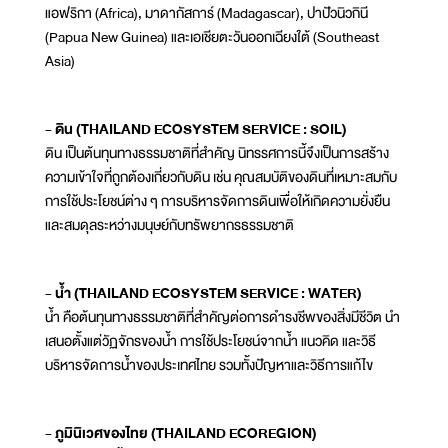
แอฟริกา (Africa), มาดากัสการ์ (Madagascar), ปาปัวนิวกินี
(Papua New Guinea) และเอเชียตะวันออกเฉียงใต้ (Southeast
Asia)
- ดิน (THAILAND ECOSYSTEM SERVICE : SOIL)
ดิน เป็นต้นทุนทางธรรมชาติที่สำคัญ นิทรรศการนี้จึงเป็นการสร้าง
ความเข้าใจที่ถูกต้องเกี่ยวกับดิน เช่น คุณสมบัติของดินที่เหมาะสมกับ
การใช้ประโยชน์ต่าง ๆ การบริหารจัดการดินเพื่อให้เกิดความยั่งยืน
และสมดุลระหว่างมนุษย์กับทรัพยากรธรรมชาติ
- น้ำ (THAILAND ECOSYSTEM SERVICE : WATER)
น้ำ คือต้นทุนทางธรรมชาติที่สำคัญต่อการดำรงชีพของสิ่งมีชีวิต นำ
เสนอตั้งแต่วัฏจักรของน้ำ การใช้ประโยชน์จากน้ำ แนวคิด และวิธี
บริหารจัดการน้ำของประเทศไทย รวมทั้งปัญหาและวิธีการแก้ไข
- ภูมินิเวศของไทย (THAILAND ECOREGION)