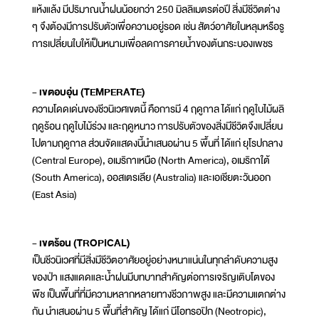
แห้งแล้ง มีปริมาณน้ำฝนน้อยกว่า 250 มิลลิเมตรต่อปี สิ่งมีชีวิตต่าง
ๆ จึงต้องมีการปรับตัวเพื่อความอยู่รอด เช่น สัตว์อาศัยในหลุมหรือรู
การเปลี่ยนใบให้เป็นหนามเพื่อลดการคายน้ำของต้นกระบองเพชร
- เขตอบอุ่น (TEMPERATE)
ความโดดเด่นของชีวนิเวศเขตนี้ คือการมี 4 ฤดูกาล ได้แก่ ฤดูใบไม้ผลิ
ฤดูร้อน ฤดูใบไม้ร่วง และฤดูหนาว การปรับตัวของสิ่งมีชีวิตจึงเปลี่ยน
ไปตามฤดูกาล ส่วนจัดแสดงนี้นำเสนอผ่าน 5 พื้นที่ ได้แก่ ยุโรปกลาง
(Central Europe), อเมริกาเหนือ (North America), อเมริกาใต้
(South America), ออสเตรเลีย (Australia) และเอเชียตะวันออก
(East Asia)
- เขตร้อน (TROPICAL)
เป็นชีวนิเวศที่มีสิ่งมีชีวิตอาศัยอยู่อย่างหนาแน่นในทุกลำดับความสูง
ของป่า แสงแดดและน้ำฝนมีบทบาทสำคัญต่อการเจริญเติบโตของ
พืช เป็นพื้นที่ที่มีความหลากหลายทางชีวภาพสูง และมีความแตกต่าง
กัน นำเสนอผ่าน 5 พื้นที่สำคัญ ได้แก่ นีโอทรอปิก (Neotropic),