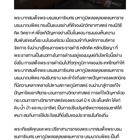
พระบาทสมเด็จพระบรมชนกาธิเบศร มหาภูมิพลอดุลยเดชมหาราช
บรมนาถบพิตร ทรงเป็นแบบอย่างที่ดีของนักวิทยาศาสตร์ ทรงมีวิธี
คิด วิเคราะห์ เพื่อแก้ปัญหาอย่างเป็นขั้นตอน ทรงมองเห็นความ
สัมพันธ์ของทั้งระบบในองค์รวม เมื่อรวมเข้ากับหลักการบริหาร
จัดการ จึงนำมาสู่โครงการพระราชดำริ หลักคิด หลักปรัชญา ที่
พระราชทานเป็นแนวทางในการดำรงอยู่ของมนุษย์กับโลกใบนี้อย่าง
ยั่งยืน การเสด็จพระราชดำเนินไปทั่วทุกภูมิภาคของประเทศไทยทำให้
พระบาทสมเด็จพระบรมชนกาธิเบศร มหาภูมิพลอดุลยเดชมหาราช
บรมนาถบพิตร ทรงรับทราบ และเข้าใจถึงสภาพปัญหาของพสกนิกร
ที่มีความหลากหลายไปตามสภาพภูมิศาสตร์ จนนำมาสู่การแก้ไข
ปัญหาโดยอาศัยกระบวนการทางวิทยาศาสตร์ การแก้ไขปัญหาด้วย
กระบวนการทางวิทยาศาสตร์ของพระองค์ มี 4 ประเด็นหลัก ได้แก่
ดิน น้ำ ป่า และคน (อาชีพ) เป็นการปรับปรุงทรัพยากรธรรมชาติให้
เหมาะสมกับการใช้ประโยชน์ที่ยั่งยืนของประชาชนในท้องถิ่น
พระเกียรติคุณและพระปรีชาสามารถของพระบาทสมเด็จพระบรม
ชนกาธิเบศร มหาภูมิพลอดุลยเดชมหาราช บรมนาถบพิตร เป็นที่