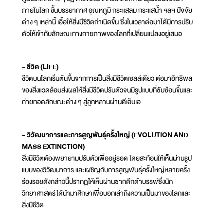
ภายในโลก ชั้นบรรยากาศ อุณหภูมิ กระแสลม กระแสน้ำ ฯลฯ ปัจจัย
ต่าง ๆ เหล่านี้ เอื้อให้สิ่งมีชีวิตกำเนิดขึ้น ซึ่งในเวลาต่อมาได้มีการปรับ
ตัวให้เข้ากับลักษณะทางกายภาพของโลกที่เปลี่ยนแปลงอยู่เสมอ
- ชีวิต (LIFE)
ชีวิตบนโลกเริ่มต้นขึ้นจากการเป็นสิ่งมีชีวิตเซลล์เดียว ต่อมาอิทธิพล
ของสิ่งแวดล้อมส่งผลให้สิ่งมีชีวิตปรับตัวจนมีรูปแบบที่ซับซ้อนขึ้นและ
ถ่ายทอดลักษณะต่าง ๆ สู่ลูกหลานผ่านดีเอ็นเอ
- วิวัฒนาการและการสูญพันธุ์ครั้งใหญ่ (EVOLUTION AND
MASS EXTINCTION)
สิ่งมีชีวิตต้องพยายามปรับตัวเพื่ออยู่รอด โดยสะท้อนให้เห็นผ่านรูป
แบบของวิวัฒนาการ และเผชิญกับการสูญพันธุ์ครั้งใหญ่หลายครั้ง
ร่องรอยดังกล่าวนี้ปรากฏให้เห็นผ่านซากดึกดำบรรพ์ซึ่งนัก
วิทยาศาสตร์ได้นำมาศึกษาเพื่อบอกเล่าถึงความเป็นมาของโลกและ
สิ่งมีชีวิต