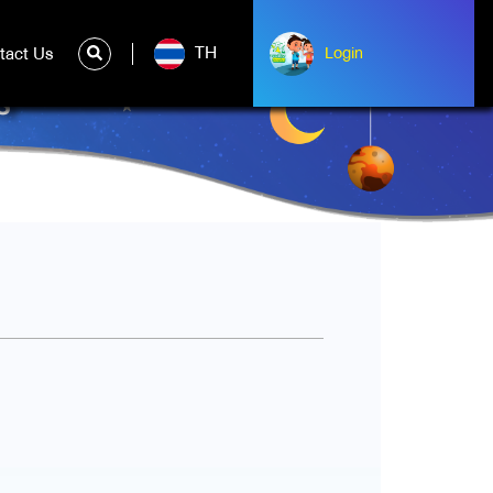
TH
tact Us
ntact Us
Login
Login
์