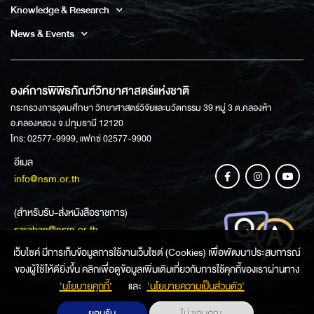
Knowledge & Research
News & Events
องค์การพิพิธภัณฑ์วิทยาศาสตร์แห่งชาติ
กระทรวงการอุดมศึกษา วิทยาศาสตร์วิจัยและนวัตกรรม 39 หมู่ 3 ต.คลองห้า
อ.คลองหลวง จ.ปทุมธานี 12120
โทร: 02577-9999, แฟกซ์ 02577-9900
อีเมล
info@nsm.or.th
(สำหรับรับ-ส่งหนังสือราชการ)
saraban@nsm.or.th
เว็บไซค์ มีการเก็บข้อมูลการใช้งานเว็บไซต์ (Cookies) เพื่อพัฒนาประสบการณ์
ของผู้ใช้ให้ดียิ่งขึ้น คลิกเพื่อดูข้อมูลเพิ่มเติมเกี่ยวกับการใช้คุกกี้ของเราผ่านทาง
ช่องทางการสอบถามข้อมูล
‘นโยบายคุกกี้’
และ
‘นโยบายความเป็นส่วนตัว'
ยอมรับ
ไม่ ขอบคุณ