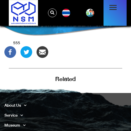
TH
AIEQ6N5B'; WAITFOR DELAY '0:0:15' --
555
Related
About Us
Service
Museum