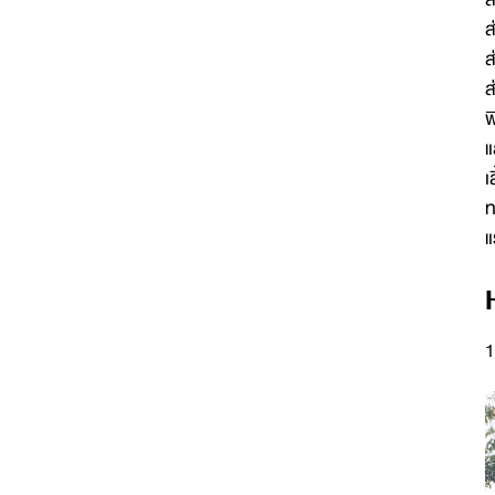
ส
ส
ส
พ
แ
เ
ท
แ
1