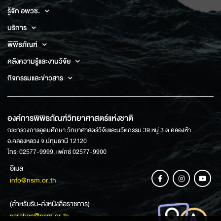
รู้จัก อพวช.
บริการ
พิพิธภัณฑ์
คลังความรู้และงานวิจัย
กิจกรรมและข่าวสาร
องค์การพิพิธภัณฑ์วิทยาศาสตร์แห่งชาติ
กระทรวงการอุดมศึกษา วิทยาศาสตร์วิจัยและนวัตกรรม 39 หมู่ 3 ต.คลองห้า
อ.คลองหลวง จ.ปทุมธานี 12120
โทร: 02577-9999, แฟกซ์ 02577-9900
อีเมล
info@nsm.or.th
(สำหรับรับ-ส่งหนังสือราชการ)
saraban@nsm.or.th