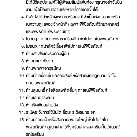
มิได้มีวัตถุประสงค์ให้ผู้เข้าชมสัมผัสจับต้อง กรุณาอย่าจับชิ้น
งาน เพื่อป้องกันความเสียหายที่อาจเกิดขึ้นได้
ลิฟต์ใช้ได้สำหรับผู้พิการ หรือกรณีจำเป็นเร่งด่วน และหรือ
ในความดูแลของเจ้าหน้าที่ (เฉพาะพิพิธภัณฑ์วิทยาศาสตร์
และพิพิธภัณฑ์พระรามเก้า)
ไม่อนุญาตให้นำอาหาร เครื่องดื่ม เข้าไปภายในพิพิธภัณฑ์
ไม่อนุญาตนำสัตว์เลี้ยง เข้าไปภายในพิพิธภัณฑ์
ห้ามส่งเสียงดังรบกวนผู้อื่น
ห้ามทะเลาะวิวาท
ห้ามพกพาอาวุธมีคม
ห้ามนำเครื่องดื่มแอลกอฮอล์ หรือสารผิดกฎหมาย เข้าไป
ภายในพิพิธภัณฑ์
ห้ามสูบบุหรี่ หรือสิ่งเสพติดอื่นๆ ภายในพิพิธภัณฑ์
ห้ามเล่นการพนัน
ห้ามขีดเขียนฝาผนัง
ระมัดระวังการใช้บันไดเลื่อน/ ระวังชนกระจก
ห้ามนำกระเป๋าหรือสัมภาระขนาดใหญ่ เข้าไปภายใน
พิพิธภัณฑ์ กรุณาฝากไว้ที่จุดรับฝากของ หรือเก็บไว้ในรถ/
รถโรงเรียน