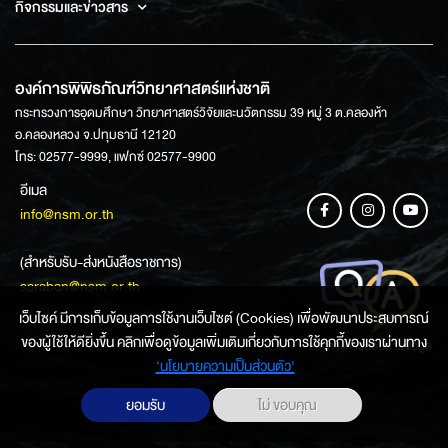
กิจกรรมและข่าวสาร
องค์การพิพิธภัณฑ์วิทยาศาสตร์แห่งชาติ
กระทรวงการอุดมศึกษา วิทยาศาสตร์วิจัยและนวัตกรรม 39 หมู่ 3 ต.คลองห้า
อ.คลองหลวง จ.ปทุมธานี 12120
โทร: 02577-9999, แฟกซ์ 02577-9900
อีเมล
info@nsm.or.th
(สำหรับรับ-ส่งหนังสือราชการ)
saraban@nsm.or.th
เว็บไซค์ มีการเก็บข้อมูลการใช้งานเว็บไซต์ (Cookies) เพื่อพัฒนาประสบการณ์
ของผู้ใช้ให้ดียิ่งขึ้น คลิกเพื่อดูข้อมูลเพิ่มเติมเกี่ยวกับการใช้คุกกี้ของเราผ่านทาง
ช่องทางการสอบถามข้อมูล
‘นโยบายความเป็นส่วนตัว'
ยอมรับ
ไม่ ขอบคุณ