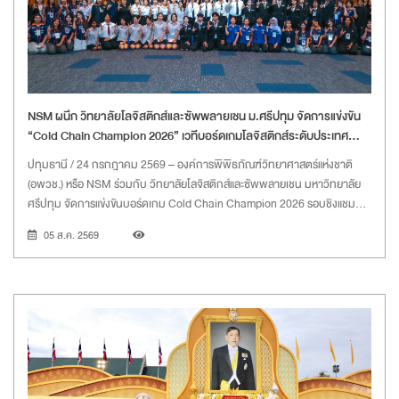
NSM ผนึก วิทยาลัยโลจิสติกส์และซัพพลายเชน ม.ศรีปทุม จัดการแข่งขัน
“Cold Chain Champion 2026” เวทีบอร์ดเกมโลจิสติกส์ระดับประเทศ
สร้างเยาวชนคุณภาพสู่อนาคต
ปทุมธานี / 24 กรกฎาคม 2569 – องค์การพิพิธภัณฑ์วิทยาศาสตร์แห่งชาติ
(อพวช.) หรือ NSM ร่วมกับ วิทยาลัยโลจิสติกส์และซัพพลายเชน มหาวิทยาลัย
ศรีปทุม จัดการแข่งขันบอร์ดเกม Cold Chain Champion 2026 รอบชิงแชมป์
ประเทศไทย ระดับอาชีวศึกษา ชิงถ้วยพระราชทาน สมเด็จพระกนิษฐาธิราชเจ้า
05 ส.ค. 2569
กรมสมเด็จพระเทพรัตนราชสุดาฯ สยามบรมราชกุมารี เพื่อเปิดเวทีให้เยาวชน
จากสถาบันอาชีวศึกษาทั่วประเทศได้แสดงศักยภาพด้านการคิดวิเคราะห์ การ
วางแผน และการบริหารจัดการระบบโลจิสติกส์สำหรับสินค้าที่ต้องควบคุม
อุณหภูมิ ผ่านเกมจำลองสถานการณ์ที่ผสานทั้งความรู้ ความสนุก และทักษะแห่ง
อนาคต ในการนี้ นายสุวรงค์ วงษ์ศิริ รักษาการแทนผู้อำนวยการ NSM พร้อม
ด้วย ผู้ช่วยศาสตราจารย์ ดร.ธรินี มณีศรี คณบดีวิทยาลัยโลจิสติกส์และ
ซัพพลายเชน มหาวิทยาลัยศรีปทุม และที่ปรึกษาสมาพันธ์โลจิสติกส์ไทย ร่วมพิธี
ประกาศผลและมอบรางวัล ณ ห้องประชุม IT Auditorium พิพิธภัณฑ์เทคโนโลยี