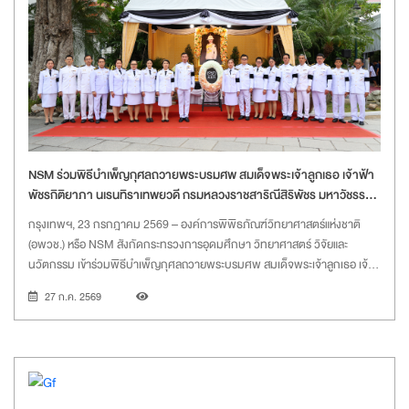
จ.ปทุมธานี
NSM ร่วมพิธีบำเพ็ญกุศลถวายพระบรมศพ สมเด็จพระเจ้าลูกเธอ เจ้าฟ้า
พัชรกิติยาภา นเรนทิราเทพยวดี กรมหลวงราชสาริณีสิริพัชร มหาวัชรราช
ธิดา
กรุงเทพฯ, 23 กรกฎาคม 2569 – องค์การพิพิธภัณฑ์วิทยาศาสตร์แห่งชาติ
(อพวช.) หรือ NSM สังกัดกระทรวงการอุดมศึกษา วิทยาศาสตร์ วิจัยและ
นวัตกรรม เข้าร่วมพิธีบำเพ็ญกุศลถวายพระบรมศพ สมเด็จพระเจ้าลูกเธอ เจ้า
ฟ้าพัชรกิติยาภา นเรนทิราเทพยวดี กรมหลวงราชสาริณีสิริพัชร มหาวัชรราช
27 ก.ค. 2569
ธิดา ในการพระพิธีสวดพระอภิธรรมพระบรมศพ เวลา 17.00 น. ณ พระที่นั่ง
พิมานรัตยา พระบรมมหาราชวัง ในการนี้ นายสุวรงค์ วงษ์ศิริ รักษาการแทนผู้
อำนวยการ NSM นำคณะผู้บริหารและเจ้าหน้าที่ เข้าร่วมฟังพระพิธีธรรมสวด
พระอภิธรรมพระบรมศพ เพื่อน้อมแสดงความจงรักภักดี และร่วมรำลึกในพระ
กรุณาธิคุณอันหาที่สุดมิได้