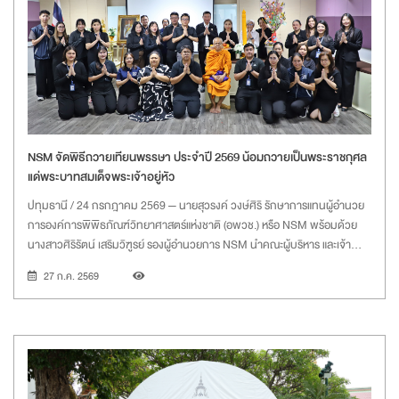
ณ ห้องแถลงข่าว ชั้น 1 สำนักงานปลัดกระทรวง อว. (โยธี)
NSM จัดพิธีถวายเทียนพรรษา ประจำปี 2569 น้อมถวายเป็นพระราชกุศล
แด่พระบาทสมเด็จพระเจ้าอยู่หัว
ปทุมธานี / 24 กรกฎาคม 2569 — นายสุวรงค์ วงษ์ศิริ รักษาการแทนผู้อำนวย
การองค์การพิพิธภัณฑ์วิทยาศาสตร์แห่งชาติ (อพวช.) หรือ NSM พร้อมด้วย
นางสาวศิริรัตน์ เสริมวิฑูรย์ รองผู้อำนวยการ NSM นำคณะผู้บริหาร และเจ้า
หน้าที่ ร่วมประกอบพิธีถวายเทียนพรรษา ประจำปี 2569 เพื่อน้อมถวายเป็นพระ
27 ก.ค. 2569
ราชกุศลแด่พระบาทสมเด็จพระเจ้าอยู่หัว เนื่องในโอกาสมหามงคลเฉลิม
พระชนมพรรษา 28 กรกฎาคม 2569 และเนื่องในเทศกาลวันอาสาฬหบูชาและวัน
เข้าพรรษา เพื่อสืบสานและทำนุบำรุงพระพุทธศาสนา ตลอดจนส่งเสริมให้ผู้
บริหารและบุคลากรได้ร่วมสืบทอดประเพณีอันดีงามของไทย พร้อมน้อมสำนึกใน
พระมหากรุณาธิคุณ และแสดงความจงรักภักดีต่อพระบาทสมเด็จพระเจ้าอยู่หัว
ณ ห้องสายฝน พิพิธภัณฑ์พระรามเก้า NSM ต.คลองห้า อ.คลองหลวง