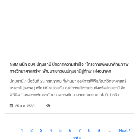
NSM ผนึก อบจ.ปทุมธานี ปิดฉากความสำเร็จ "โครงการพัฒนาศักยภาพ
ทางวิทยาศาสตร์ฯ" พัฒนาเยาวชนปทุมธานีสู่ทักษะแห่งอนาคต
ปทุมธานี / เมื่อวันที่ 23 กรกฎาคม ที่ผ่านมา องค์การพิพิธภัณฑ์วิทยาศาสตร์
แห่งชาติ (อพวช.) หรือ NSM ร่วมกับ องค์การบริหารส่วนจังหวัดปทุมธานี จัด
พิธีปิด “โครงการพัฒนาศักยภาพทางวิทยาศาสตร์และเทคโนโลยี สำหรับ
นักเรียนในจังหวัดปทุมธานี” โดยได้รับเกียรติจาก นายคำรณวิทย์ ธูปกระจ่าง
25 ก.ค. 2569
นายกองค์การบริหารส่วนจังหวัดปทุมธานี เป็นประธานในพิธี พร้อมด้วย
ดร.กรรณิการ์ เฉิน รองผู้อำนวยการ NSM, นายสุวิทย์ เปานาเรียง ผู้อำนวยการ
สำนักพัฒนาธุรกิจและเครือข่าย และ ดร.นันทิดา ศรีเปารยะ ผู้อำนวยการกอง
พัฒนาธุรกิจ ให้การต้อนรับ ณ ห้อง Lumina ชั้น 4 ศูนย์นวัตกรรมแห่งอนาคต
Pagination
Current
Page
Page
Page
Page
Page
Page
Page
Page
Next
1
2
3
4
5
6
7
8
9
…
Next ›
NSM อ.คลองหลวง จ.ปทุมธานี
page
page
Last
Last »