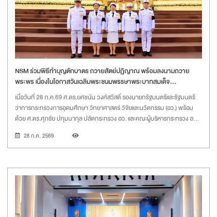
สารสนเทศ NSM ตำบลคลองห้า อำเภอคลองหลวง จังหวัดปทุมธานี
NSM ร่วมพิธีทำบุญตักบาตร ถวายสัตย์ปฏิญาณ พร้อมลงนามถวาย
พระพร เนื่องในโอกาสวันเฉลิมพระชนมพรรษาพระบาทสมเด็จ
พระเจ้าอยู่หัว 28 กรกฎาคม 2569
เมื่อวันที่ 28 ก.ค.69 ศ.ดร.ยศชนัน วงศ์สวัสดิ์ รองนายกรัฐมนตรีและรัฐมนตรี
ว่าการกระทรวงการอุดมศึกษา วิทยาศาสตร์ วิจัยและนวัตกรรม (อว.) พร้อม
ด้วย ศ.ดร.ศุภชัย ปทุมนากุล ปลัดกระทรวง อว. และคณะผู้บริหารกระทรวง อว.
เข้าร่วมพิธีเจริญพระพุทธมนต์ และทำบุญตักบาตรถวายพระราชกุศลแด่พระ
28 ก.ค. 2569
สงฆ์ 175 รูป เนื่องในโอกาสวันเฉลิมพระชนมพรรษาพระบาทสมเด็จ
พระเจ้าอยู่หัว 28 กรกฎาคม 2569 พร้อมเข้าร่วมพิธีถวายสัตย์ปฏิญาณเพื่อเป็น
ข้าราชการที่ดีและพลังของแผ่นดิน ร่วมกับคณะข้าราชการ พลเรือน ทหาร
ตำรวจ รัฐวิสาหกิจ และหน่วยงานต่าง ๆ โดยมี นายอนุทิน ชาญวีรกูล นายก
รัฐมนตรีและ รมว.มหาดไทย เป็นประธานในพิธีฯ นำกราบบังคมทูลถวายพระพร
ชัยมงคล และกล่าวนำถวายสัตย์ปฏิญาณเบื้องหน้าพระบรมฉายาลักษณ์
พระบาทสมเด็จพระเจ้าอยู่หัว ในการนี้ ดร.กรรณิการ์ เฉิน รองผู้อำนวยการ
องค์การพิพิธภัณฑ์วิทยาศาสตร์แห่งชาติ (อพวช.) หรือ NSM ได้นำคณะผู้