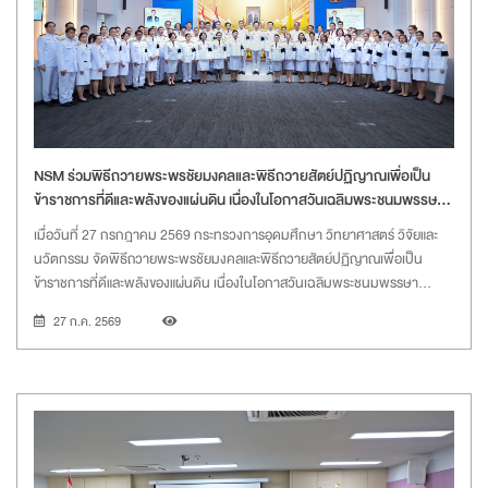
บริหาร NSM เข้าร่วมในพิธีดังกล่าวฯ ณ บริเวณท้องสนามหลวง
NSM ร่วมพิธีถวายพระพรชัยมงคลและพิธีถวายสัตย์ปฏิญาณเพื่อเป็น
ข้าราชการที่ดีและพลังของแผ่นดิน เนื่องในโอกาสวันเฉลิมพระชนมพรรษา
พระบาทสมเด็จพระเจ้าอยู่หัว 28 กรกฎาคม 2569
เมื่อวันที่ 27 กรกฎาคม 2569 กระทรวงการอุดมศึกษา วิทยาศาสตร์ วิจัยและ
นวัตกรรม จัดพิธีถวายพระพรชัยมงคลและพิธีถวายสัตย์ปฏิญาณเพื่อเป็น
ข้าราชการที่ดีและพลังของแผ่นดิน เนื่องในโอกาสวันเฉลิมพระชนมพรรษา
พระบาทสมเด็จพระเจ้าอยู่หัว 28 กรกฎาคม 2569 นำโดย ศ.ดร.ยศชนัน วงศ์
27 ก.ค. 2569
สวัสดิ์ รองนายกรัฐมนตรีและรัฐมนตรีว่าการกระทรวงการอุดมศึกษา
วิทยาศาสตร์ วิจัยและนวัตกรรม (อว.) พร้อมด้วย นายดนุพร ปุณณกันต์ ผู้ช่วย
รัฐมนตรีประจำกระทรวง อว. ทพญ.ศรีญาดา ปาลิมาพันธ์ ที่ปรึกษา รมว.อว.
นายฉัตริน จันทร์หอม เลขานุการ รมว.อว. ศ.ดร.ศุภชัย ปทุมนากุล ปลัด
กระทรวง อว. พร้อมด้วย คณะผู้บริหาร อว. โดยมี นายสุวรงค์ วงษ์ศิริ รักษาการ
แทนผู้อำนวยการองค์การพิพิธภัณฑ์วิทยาศาสตร์แห่งชาติ (อพวช.) หรือ NSM
ข้าราชการ เจ้าหน้าที่ และหน่วยงานในสังกัด อว. เข้าร่วมพิธีอย่างพร้อมเพรียง