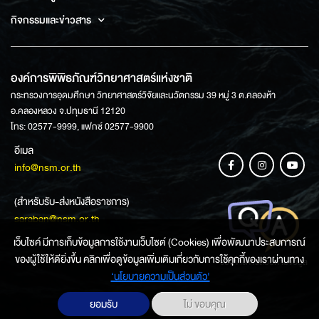
กิจกรรมและข่าวสาร
องค์การพิพิธภัณฑ์วิทยาศาสตร์แห่งชาติ
กระทรวงการอุดมศึกษา วิทยาศาสตร์วิจัยและนวัตกรรม 39 หมู่ 3 ต.คลองห้า
อ.คลองหลวง จ.ปทุมธานี 12120
โทร: 02577-9999, แฟกซ์ 02577-9900
อีเมล
info@nsm.or.th
(สำหรับรับ-ส่งหนังสือราชการ)
saraban@nsm.or.th
เว็บไซค์ มีการเก็บข้อมูลการใช้งานเว็บไซต์ (Cookies) เพื่อพัฒนาประสบการณ์
ของผู้ใช้ให้ดียิ่งขึ้น คลิกเพื่อดูข้อมูลเพิ่มเติมเกี่ยวกับการใช้คุกกี้ของเราผ่านทาง
ช่องทางการสอบถามข้อมูล
‘นโยบายความเป็นส่วนตัว'
ยอมรับ
ไม่ ขอบคุณ