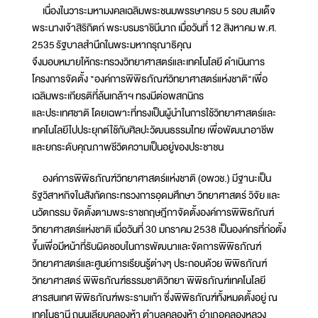
เนื่องในวาระมหามงคลเฉลิมพระชนมพรรษาครบ 5 รอบ สมเด็จ
พระนางเจ้าสิริกิตก์ พระบรมราชินีนาถ เมื่อวันที่ 12 สิงหาคม พ.ศ.
2535 รัฐบาลสำนึกในพระมหากรุณาธิคุณ
จึงมอบหมายให้กระทรวงวิทยาศาสตร์และเทคโนโลยี ดำเนินการ
โครงการจัดตั้ง "องค์การพิพิธภัณฑ์วิทยาศาสตร์แห่งชาติ"เพื่อ
เฉลิมพระเกียรติที่ล้นเกล้าฯ ทรงมีต่อพสกนิกร
และประเทศชาติ โดยเฉพาะที่ทรงเป็นผู้นำในการใช้วิทยาศาสตร์และ
เทคโนโลยีไปประยุกต์ใช้กับศิลปะวัฒนธรรมไทย เพื่อพัฒนาอาชีพ
และยกระดับคุณภาพชีวิตความเป็นอยู่ของประชาชน
องค์การพิพิธภัณฑ์วิทยาศาสตร์แห่งชาติ (อพวช.) มีฐานะเป็น
รัฐวิสาหกิจในสังกัดกระทรวงการอุดมศึกษา วิทยาศาสตร์ วิจัย และ
นวัตกรรม จัดตั้งตามพระราชกฤษฎีกาจัดตั้งองค์การพิพิธภัณฑ์
วิทยาศาสตร์แห่งชาติ เมื่อวันที่ 30 มกราคม 2538 เป็นองค์กรที่ก่อตั้ง
ขึ้นเพื่อมีหน้าที่รับผิดชอบในการพัฒนาและจัดการพิพิธภัณฑ์
วิทยาศาสตร์และศูนย์การเรียนรู้ต่างๆ ประกอบด้วย พิพิธภัณฑ์
วิทยาศาสตร์ พิพิธภัณฑ์ธรรมชาติวิทยา พิพิธภัณฑ์เทคโนโลยี
สารสนเทศ พิพิธภัณฑ์พระรามเก้า ซึ่งพิพิธภัณฑ์ทั้งหมดตั้งอยู่ ณ
เทคโนธานี ถนนเลียบคลองห้า ตำบลคลองห้า อำเภอคลองหลวง