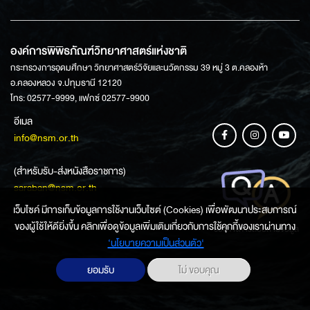
องค์การพิพิธภัณฑ์วิทยาศาสตร์แห่งชาติ
กระทรวงการอุดมศึกษา วิทยาศาสตร์วิจัยและนวัตกรรม 39 หมู่ 3 ต.คลองห้า
อ.คลองหลวง จ.ปทุมธานี 12120
โทร: 02577-9999, แฟกซ์ 02577-9900
อีเมล
info@nsm.or.th
(สำหรับรับ-ส่งหนังสือราชการ)
saraban@nsm.or.th
เว็บไซค์ มีการเก็บข้อมูลการใช้งานเว็บไซต์ (Cookies) เพื่อพัฒนาประสบการณ์
ของผู้ใช้ให้ดียิ่งขึ้น คลิกเพื่อดูข้อมูลเพิ่มเติมเกี่ยวกับการใช้คุกกี้ของเราผ่านทาง
ช่องทางการสอบถามข้อมูล
‘นโยบายความเป็นส่วนตัว'
ยอมรับ
ไม่ ขอบคุณ