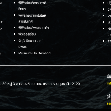
M
พิพิธภัณฑ์ธรรมชาติ
ปฏ
วิทยา
จั
พิพิธภัณฑ์เทคโนโลยี
ข่
สารสนเทศ
วก
เส
พิพิธภัณฑ์พระรามเก้า
p
NS
ฟิวเจอร์เรียม
โล
จัตุรัสวิทยาศาสตร์
ร่
อพวช.
)
Museum On Demand
อี
in
ม 39 หมู่ 3 ต.คลองห้า อ.คลองหลวง จ.ปทุมธานี 12120
(ส
sa