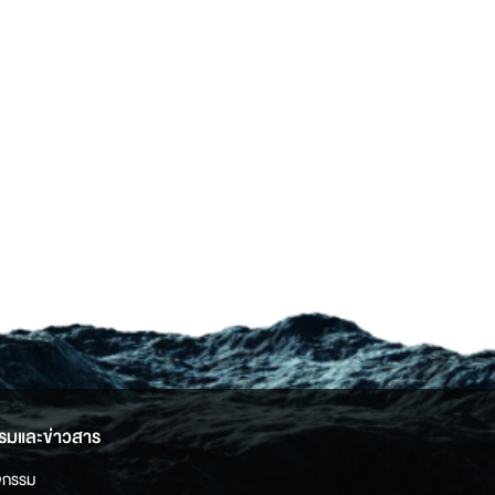
รมและข่าวสาร
จกรรม