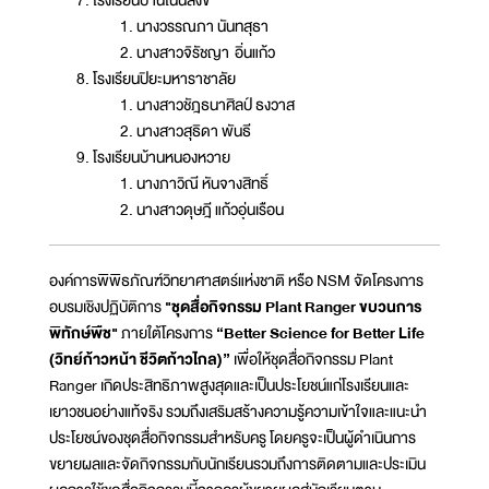
นางวรรณภา นันทสุธา
นางสาวจิรัชญา อิ่นแก้ว
โรงเรียนปิยะมหาราชาลัย
นางสาวชัฎธนาศิลป์ ธงวาส
นางสาวสุธิดา พันธี
โรงเรียนบ้านหนองหวาย
นางภาวิณี หันจางสิทธิ์
นางสาวดุษฎี แก้วอุ่นเรือน
องค์การพิพิธภัณฑ์วิทยาศาสตร์แห่งชาติ หรือ NSM จัดโครงการ
อบรมเชิงปฏิบัติการ
"ชุดสื่อกิจกรรม Plant Ranger ขบวนการ
พิทักษ์พืช"
ภายใต้โครงการ
“Better Science for Better Life
(วิทย์ก้าวหน้า ชีวิตก้าวไกล)”
เพื่อให้ชุดสื่อกิจกรรม Plant
Ranger เกิดประสิทธิภาพสูงสุดและเป็นประโยชน์แก่โรงเรียนและ
เยาวชนอย่างแท้จริง รวมถึงเสริมสร้างความรู้ความเข้าใจและแนะนำ
ประโยชน์ของชุดสื่อกิจกรรมสำหรับครู โดยครูจะเป็นผู้ดำเนินการ
ขยายผลและจัดกิจกรรมกับนักเรียนรวมถึงการติดตามและประเมิน