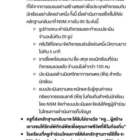
ที่ได้จากการอบรมอย่างสร้างสรรค์ เพื่อประยุกต์กิจกรรมกับ
นักเรียนอย่างใดอย่างหนึ่ง ทั้งนี้ เมื่อดำเนินการเสร็จสิ้นให้ส่ง
หลักฐานกลับมาที่ NSM ภายใน 90 วัน ดังนี้
รูปถ่ายขณะดำเนินกิจกรรมและทำแบบประเมิน
จำนวนไม่เกิน 20 รูป
คลิปวิดีโอขณะจัดกิจกรรมช่วงใดช่วงหนึ่ง มีความยาว
ไม่เกิน 5 นาที
รายชื่อพร้อมลงนาม ชื่อ-สกุล ของนักเรียนที่ร่วม
กิจกรรมรวมแล้ว จำนวนไม่ต่ำกว่า 100 คน
ประเมินผลด้านนิเวศวิทยาการเกษตร (พืช) สำหรับ
นักเรียน
แบบประเมินความตระหนักและรับรู้คุณค่าของ
ทรัพยากรธรรมชาติ (พืช) ในท้องถิ่นสำหรับนักเรียน
โดย NSM จัดทำแบบประเมินและจัดส่งให้ครูผู้เข้าร่วม
ในโครงการดำเนินการเก็บข้อมูล
ครูที่ส่งหลักฐานกลับมาจะได้รับโล่รางวัล “ครู…ผู้สร้าง
เยาวชนให้รักษ์พิทักษ์พืชเพื่อคุณภาพชีวิตที่ดีในท้องถิ่น”
โรงเรียนที่ครูเข้าร่วมโครงการได้ส่งหลักฐานการใช้สื่อ จะ