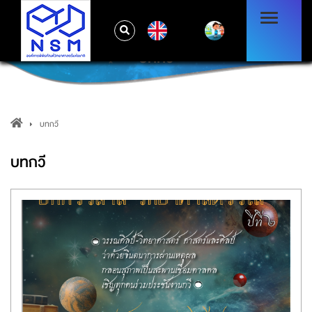
EN
บทกวี
บทกวี
บทกวี