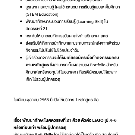
บูรณาการความรู้ โดยใช้กระบวนการเรียนรู้แบบสะเต็มศึกษา
(STEM Education)
พัฒนาทักษะกระบวนการเรียนรู้ (Learning Skill) ใน
ศตวรรษที่ 21
กระตุ้นให้เยาวชนเกิดแรงบันดาลใจด้านวิทยาศาสตร์
ส่งเสริมให้เกิดการนำทักษะและประสบการณ์หลังจากเข้าร่วม
กิจกรรมไปปรับใช้ในชีวิตประจำวัน
ผู้เข้าร่วมกิจกรรมจะได้
รับเกียรติบัตรเมื่อทำกิจกรรมครบ
ตามหลักสูตร
ซึ่งสามารถเก็บผลงานลง Portfolio สำหรับ
ศึกษาต่อหรือขอทุนได้ในอนาคต (เกียรติบัตรมอบให้เฉพาะ
เด็ก ไม่รวมผู้ปกครอง)
ในเดือน ตุลาคม 2565 นี้ เปิดให้บริการ 1 หลักสูตร คือ
เรื่อง พัฒนาทักษะในศตวรรษที่ 21 ด้วย ตัวต่อ LEGO [ป.4-6
หรือเทียบเท่า พร้อมผู้ปกครอง]
พัฒนาทักษะ Soft Skills โดยใช้ตัวต่อเลโก้เป็นเครื่องมือ สอนโดยผู้