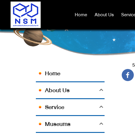
Home
Home
About Us
About Us
Servic
Servic
5
Home
About Us
Service
Museums