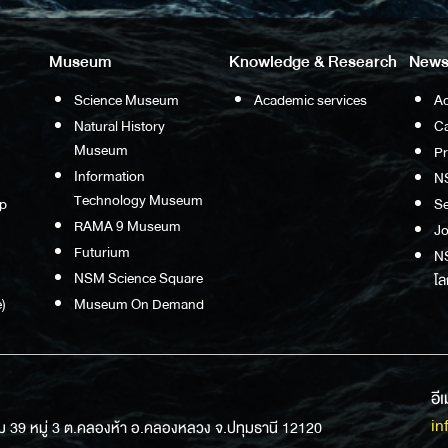
Museum
Knowledge & Research
News
Science Museum
Academic services
Ac
Natural History
Ca
Museum
P
Information
N
Technology Museum
p
S
RAMA 9 Museum
Jo
Futurium
NS
NSM Science Square
โล
)
Museum On Demand
อี
in
ม 39 หมู่ 3 ต.คลองห้า อ.คลองหลวง จ.ปทุมธานี 12120