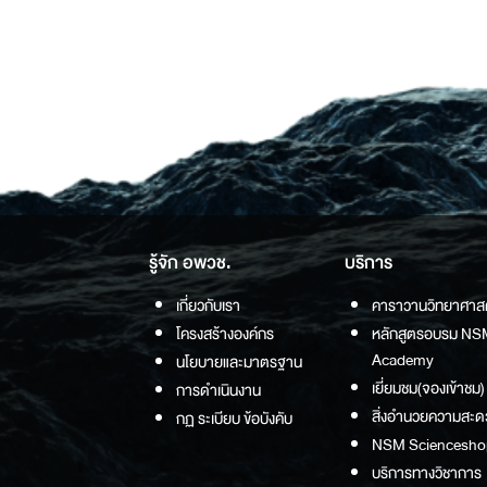
รู้จัก อพวช.
บริการ
เกี่ยวกับเรา
คาราวานวิทยาศาส
โครงสร้างองค์กร
หลักสูตรอบรม NS
Academy
นโยบายและมาตรฐาน
เยี่ยมชม(จองเข้าชม)
การดำเนินงาน
สิ่งอำนวยความสะด
กฏ ระเบียบ ข้อบังคับ
NSM Sciencesho
บริการทางวิชาการ