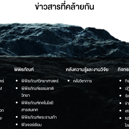
ข่าวสารที่่คล้ายกัน
พิพิธภัณฑ์
คลังความรู้และงานวิจัย
กิจกร
ตร์
พิพิธภัณฑ์วิทยาศาสตร์
คลังวิชาการ
กิ
M
พิพิธภัณฑ์ธรรมชาติ
ปฏ
วิทยา
จั
พิพิธภัณฑ์เทคโนโลยี
ข่
สารสนเทศ
วก
เส
พิพิธภัณฑ์พระรามเก้า
p
NS
ฟิวเจอร์เรียม
โล