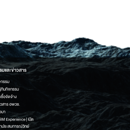
รมและข่าวสาร
จกรรม
ิทินกิจกรรม
ดซื้อจัดจ้าง
าวสาร อพวช.
วนา
M Experience | เปิด
กประสบการณ์วิทย์