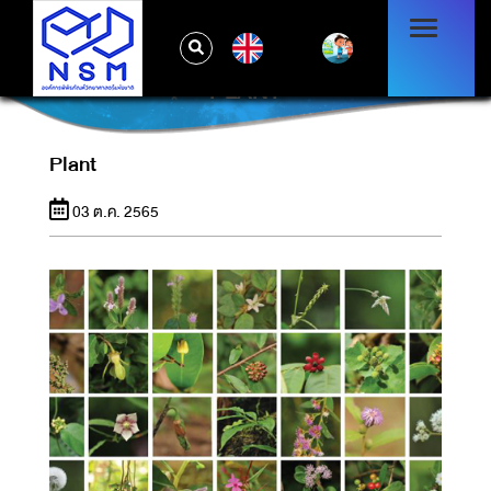
EN
PLANT
Plant
03 ต.ค. 2565