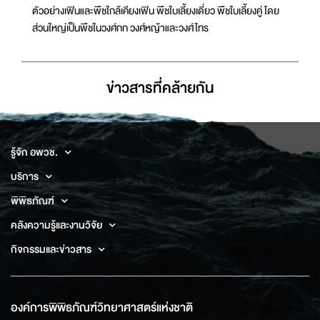
ตัวอย่างเฟินและพืชใกล้เคียงเฟิน พืชใบเลี้ยงเดี่ยว พืชใบเลี้ยงคู่ โดย
ส่วนใหญ่เป็นพืชในวงศ์กก วงศ์หญ้าและวงศ์ไทร
ข่าวสารที่่คล้ายกัน
รู้จัก อพวช.
บริการ
พิพิธภัณฑ์
คลังความรู้และงานวิจัย
กิจกรรมและข่าวสาร
องค์การพิพิธภัณฑ์วิทยาศาสตร์แห่งชาติ