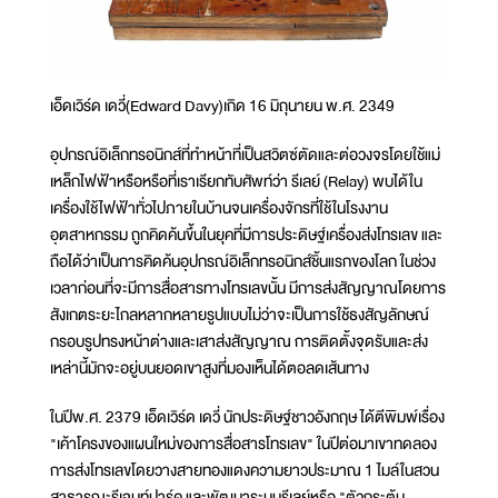
เอ็ดเวิร์ด เดวี่(Edward Davy)เกิด 16 มิถุนายน พ.ศ. 2349
อุปกรณ์อิเล็กทรอนิกส์ที่ทำหน้าที่เป็นสวิตซ์ตัดและต่อวงจรโดยใช้แม่
เหล็กไฟฟ้าหรือหรือที่เราเรียกทับศัพท์ว่า รีเลย์ (Relay) พบได้ใน
เครื่องใช้ไฟฟ้าทั่วไปภายในบ้านจนเครื่องจักรที่ใช้ในโรงงาน
อุตสาหกรรม ถูกคิดค้นขึ้นในยุคที่มีการประดิษฐ์เครื่องส่งโทรเลข และ
ถือได้ว่าเป็นการคิดค้นอุปกรณ์อิเล็กทรอนิกส์ชิ้นแรกของโลก ในช่วง
เวลาก่อนที่จะมีการสื่อสารทางโทรเลขนั้น มีการส่งสัญญาณโดยการ
สังเกตระยะไกลหลากหลายรูปแบบไม่ว่าจะเป็นการใช้ธงสัญลักษณ์
กรอบรูปทรงหน้าต่างและเสาส่งสัญญาณ การติดตั้งจุดรับและส่ง
เหล่านี้มักจะอยู่บนยอดเขาสูงที่มองเห็นได้ตอลดเส้นทาง
ในปีพ.ศ. 2379 เอ็ดเวิร์ด เดวี่ นักประดิษฐ์ชาวอังกฤษ ได้ตีพิมพ์เรื่อง
"เค้าโครงของแผนใหม่ของการสื่อสารโทรเลข" ในปีต่อมาเขาทดลอง
การส่งโทรเลขโดยวางสายทองแดงความยาวประมาณ 1 ไมล์ในสวน
สาธารณะรีเจนท์ปาร์ค และพัฒนาระบบรีเลย์หรือ "ตัวกระตุ้น