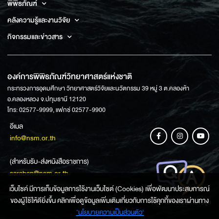
พิพิธภัณฑ์
คลังความรู้และงานวิจัย
กิจกรรมและข่าวสาร
องค์การพิพิธภัณฑ์วิทยาศาสตร์แห่งชาติ
กระทรวงการอุดมศึกษา วิทยาศาสตร์วิจัยและนวัตกรรม 39 หมู่ 3 ต.คลองห้า
อ.คลองหลวง จ.ปทุมธานี 12120
โทร: 02577-9999, แฟกซ์ 02577-9900
อีเมล
info@nsm.or.th
(สำหรับรับ-ส่งหนังสือราชการ)
saraban@nsm.or.th
เว็บไซค์ มีการเก็บข้อมูลการใช้งานเว็บไซต์ (Cookies) เพื่อพัฒนาประสบการณ์
ของผู้ใช้ให้ดียิ่งขึ้น คลิกเพื่อดูข้อมูลเพิ่มเติมเกี่ยวกับการใช้คุกกี้ของเราผ่านทาง
ช่องทางการสอบถามข้อมูล
‘นโยบายความเป็นส่วนตัว'