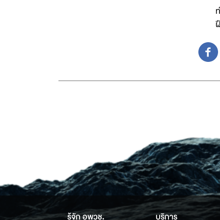
ท
ฝ
รู้จัก อพวช.
บริการ