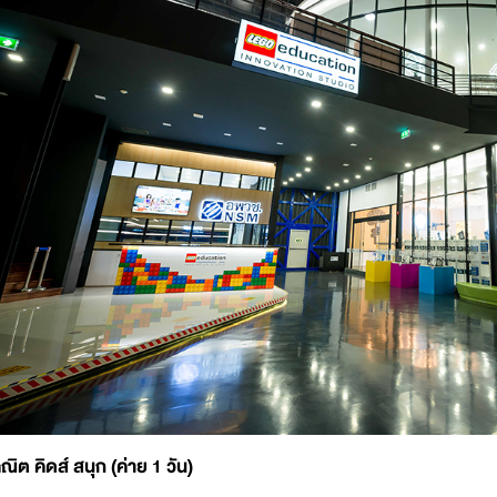
ณิต คิดส์ สนุก (ค่าย 1 วัน)