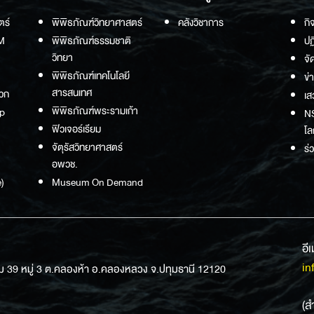
ตร์
พิพิธภัณฑ์วิทยาศาสตร์
คลังวิชาการ
กิ
M
พิพิธภัณฑ์ธรรมชาติ
ปฏ
วิทยา
จั
พิพิธภัณฑ์เทคโนโลยี
ข่
สารสนเทศ
วก
เส
พิพิธภัณฑ์พระรามเก้า
p
NS
ฟิวเจอร์เรียม
โล
จัตุรัสวิทยาศาสตร์
ร่
อพวช.
)
Museum On Demand
อี
in
ม 39 หมู่ 3 ต.คลองห้า อ.คลองหลวง จ.ปทุมธานี 12120
(ส