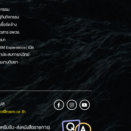
จกรรม
ิทินกิจกรรม
ดซื้อจัดจ้าง
าวสาร อพวช.
วนา
M Experience | เปิด
กประสบการณ์วิทย์
วมงานกับเรา
เมล
fo@nsm.or.th
ำหรับรับ-ส่งหนังสือราชการ)