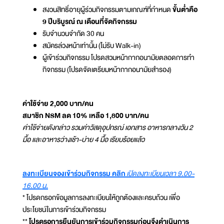
สงวนสิทธิ์อายุผู้ร่วมกิจกรรมตามเกณฑ์ที่กำหนด
ขั้นต่ำคือ
9 ปีบริบูรณ์ ณ เดือนที่จัดกิจกรรม
รับจำนวนจำกัด 30 คน
สมัครล่วงหน้าเท่านั้น (ไม่รับ Walk-in)
ผู้เข้าร่วมกิจกรรม โปรดสวมหน้ากากอนามัยตลอดการทำ
กิจกรรม (โปรดจัดเตรียมหน้ากากอนามัยสำรอง)
ค่าใช้จ่าย 2,000 บาท/คน
สมาชิก NSM ลด 10% เหลือ 1,800 บาท/คน
ค่าใช้จ่ายดังกล่าว รวมค่าวัสดุอุปกรณ์ เอกสาร อาหารกลางวัน 2
มื้อ และอาหารว่างเช้า-บ่าย 4 มื้อ เรียบร้อยแล้ว
ลงทะเบียนจองเข้าร่วมกิจกรรม คลิก
เปิดลงทะเบียนเวลา 9.00-
16.00 น.
* โปรดกรอกข้อมูลการลงทะเบียนให้ถูกต้องและครบถ้วน เพื่อ
ประโยชน์ในการเข้าร่วมกิจกรรม
**
โปรดรอการยืนยันการเข้าร่วมกิจกรรมก่อนจึงดำเนินการ