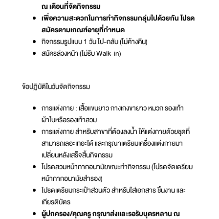
ณ เดือนที่จัดกิจกรรม
เพื่อความสะดวกในการทำกิจกรรมกลุ่มไปด้วยกัน โปรด
สมัครตามเกณฑ์อายุที่กำหนด
กิจกรรมรูปแบบ 1 วัน ไป-กลับ (ไม่ค้างคืน)
สมัครล่วงหน้า (ไม่รับ Walk-in)
ข้อปฏิบัติในวันจัดกิจกรรม
การแต่งกาย : เสื้อแขนยาว กางเกงขายาว หมวก รองเท้า
ผ้าใบหรือรองเท้าสวม
การแต่งกาย สำหรับสาขาที่ต้องลงน้ำ ให้แต่งกายด้วยชุดที่
สามารถเลอะเทอะได้ และกรุณาเตรียมเครื่องแต่งกายมา
เปลี่ยนหลังเสร็จสิ้นกิจกรรม
โปรดสวมหน้ากากอนามัยขณะทำกิจกรรม (โปรดจัดเตรียม
หน้ากากอนามัยสำรอง)
โปรดเตรียมกระเป๋าส่วนตัว สำหรับใส่เอกสาร ชิ้นงาน และ
เกียรติบัตร
ผู้ปกครอง/คุณครู กรุณาส่งและรอรับบุตรหลาน ณ