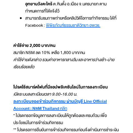
อุทยานวังตะไคร้
ต.หินตั้ง อ.เมือง จ.นครนายก ตาม
กำหนดการที่ได้แจ้งไว้
สามารถรับชมภาพถ่ายหรือคลิปวิดีโอการทำกิจกรรม ได้ที่
Facebook :
พิพิธภัณฑ์ธรรมชาติวิทยา อพวช.
ค่าใช้จ่าย 2,000 บาท/คน
สมาชิก NSM ลด 10% เหลือ 1,800 บาท/คน
ค่าใช้จ่ายดังกล่าว รวมค่าอาหารกลางวัน และอาหารว่างเช้า-บ่าย
เรียบร้อยแล้ว
โปรดใช้สมาร์ตโฟนที่มีแอปพลิเคชันไลน์ในการลงทะเบียน
เปิดระบบลงทะเบียนเวลา 9.00-16.00 น.
ลงทะเบียนจองเข้าร่วมกิจกรรม ผ่านบัญชี Line Official
Account : NSM Thailand
คลิก
* โปรดกรอกข้อมูลการลงทะเบียนให้ถูกต้องและครบถ้วน เพื่อ
ประโยชน์ในการเข้าร่วมกิจกรรม
** โปรดรอการยืนยันการเข้าร่วมกิจกรรมก่อนจึงดำเนินการชำระเงิน