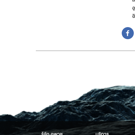
อ
อ
รู้จัก อพวช.
บริการ