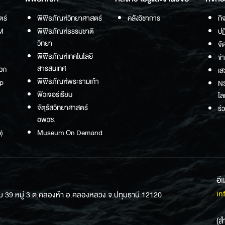
ตร์
พิพิธภัณฑ์วิทยาศาสตร์
คลังวิชาการ
กิ
M
พิพิธภัณฑ์ธรรมชาติ
ปฏ
วิทยา
จั
พิพิธภัณฑ์เทคโนโลยี
ข่
สารสนเทศ
วก
เส
พิพิธภัณฑ์พระรามเก้า
p
NS
ฟิวเจอร์เรียม
โล
จัตุรัสวิทยาศาสตร์
ร่
อพวช.
)
Museum On Demand
อี
in
ม 39 หมู่ 3 ต.คลองห้า อ.คลองหลวง จ.ปทุมธานี 12120
(ส