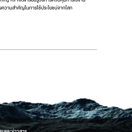
กถึงความสำคัญในการใช้ประโยชน์จากโลก
รมและข่าวสาร