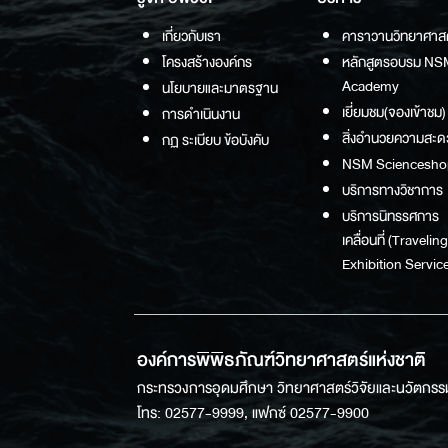
เกี่ยวกับเรา
คาราวานวิทยาศาส
โครงสร้างองค์กร
หลักสูตรอบรม NS
Academy
นโยบายและมาตรฐาน
เยี่ยมชม(จองเข้าชม)
การดำเนินงาน
สิ่งอำนวยความสะด
กฏ ระเบียบ ข้อบังคับ
NSM Sciencesho
บริการทางวิชาการ
บริการนิทรรศการ
เคลื่อนที่ (Traveling
Exhibition Service
องค์การพิพิธภัณฑ์วิทยาศาสตร์แห่งชาติ
กระทรวงการอุดมศึกษา วิทยาศาสตร์วิจัยและนวัตกรร
โทร: 02577-9999, แฟกซ์ 02577-9900