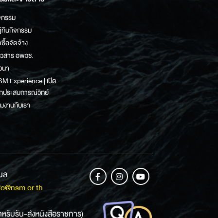
จกรรม
ิทินกิจกรรม
ดซื้อจัดจ้าง
าวสาร อพวช.
วนา
M Experience | เปิด
กประสบการณ์วิทย์
วมงานกับเรา
เมล
fo@nsm.or.th
ำหรับรับ-ส่งหนังสือราชการ)