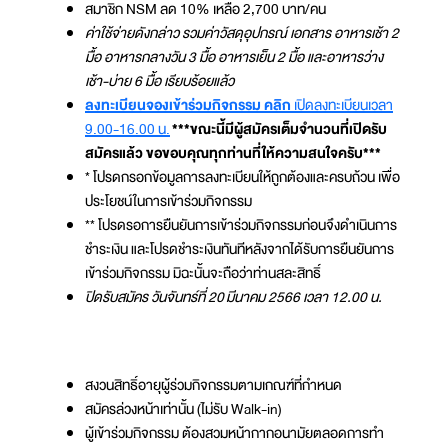
สมาชิก NSM ลด 10% เหลือ 2,700 บาท/คน
ค่าใช้จ่ายดังกล่าว รวมค่าวัสดุอุปกรณ์ เอกสาร อาหารเช้า 2
มื้อ อาหารกลางวัน 3 มื้อ อาหารเย็น 2 มื้อ และอาหารว่าง
เช้า-บ่าย 6 มื้อ เรียบร้อยแล้ว
ลงทะเบียนจองเข้าร่วมกิจกรรม คลิก
เปิดลงทะเบียนเวลา
9.00-16.00 น.
***ขณะนี้มีผู้สมัครเต็มจำนวนที่เปิดรับ
สมัครแล้ว ขอขอบคุณทุกท่านที่ให้ความสนใจครับ***
* โปรดกรอกข้อมูลการลงทะเบียนให้ถูกต้องและครบถ้วน เพื่อ
ประโยชน์ในการเข้าร่วมกิจกรรม
** โปรดรอการยืนยันการเข้าร่วมกิจกรรมก่อนจึงดำเนินการ
ชำระเงิน และโปรดชำระเงินทันทีหลังจากได้รับการยืนยันการ
เข้าร่วมกิจกรรม มิฉะนั้นจะถือว่าท่านสละสิทธิ์
ปิดรับสมัคร วันจันทร์ที่ 20 มีนาคม 2566 เวลา 12.00 น.
สงวนสิทธิ์อายุผู้ร่วมกิจกรรมตามเกณฑ์ที่กำหนด
สมัครล่วงหน้าเท่านั้น (ไม่รับ Walk-in)
ผู้เข้าร่วมกิจกรรม ต้องสวมหน้ากากอนามัยตลอดการทำ