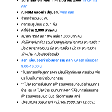
วันเสาร์และอาทิตย์ที่ 11-12 มีนาคม 2566
กำหนดการ
คลิก
ณ NSM คลองห้า ปทุมธานี
พิกัด คลิก
จำกัดจำนวน 60 คน
กิจกรรมรูปแบบ 2 วัน 1 คืน
ค่าใช้จ่าย 2,000 บาท/คน
สมาชิก NSM ลด 10% เหลือ 1,800 บาท/คน
ค่าใช้จ่ายดังกล่าว รวมค่าวัสดุอุปกรณ์ เอกสาร อาหารเช้า 1
มื้อ อาหารกลางวัน 2 มื้อ อาหารเย็น 1 มื้อ และอาหารว่าง
เช้า-บ่าย 4 มื้อ เรียบร้อยแล้ว
ลงทะเบียนจองเข้าร่วมกิจกรรม คลิก
เปิดลงทะเบียนเวลา
9.00-16.00 น.
* โปรดกรอกข้อมูลการลงทะเบียนให้ถูกต้องและครบถ้วน เพื่อ
ประโยชน์ในการเข้าร่วมกิจกรรม
** โปรดรอการยืนยันการเข้าร่วมกิจกรรมก่อนจึงดำเนินการ
ชำระเงิน และโปรดชำระเงินทันทีหลังจากได้รับการยืนยันการ
เข้าร่วมกิจกรรม มิฉะนั้นจะถือว่าท่านสละสิทธิ์
ปิดรับสมัคร วันอังคารที่ 7 มีนาคม 2566 เวลา 12.00 น.