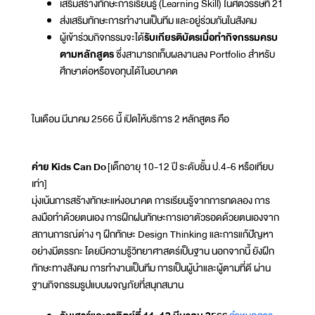
เสริมสร้างทักษะการเรียนรู้ (Learning Skill) ในศตวรรษที่ 21
ส่งเสริมทักษะการทำงานเป็นทีม และอยู่ร่วมกันในสังคม
ผู้เข้าร่วมกิจกรรมจะได้
รับเกียรติบัตรเมื่อทำกิจกรรมครบ
ตามหลักสูตร
ซึ่งสามารถเก็บผลงานลง Portfolio สำหรับ
ศึกษาต่อหรือขอทุนได้ในอนาคต
ในเดือน มีนาคม 2566 นี้ เปิดให้บริการ 2 หลักสูตร คือ
ค่าย Kids Can Do
[เด็กอายุ 10-12 ปี ระดับชั้น ป.4-6 หรือเทียบ
เท่า]
มุ่งเน้นการสร้างทักษะแห่งอนาคต การเรียนรู้จากการทดลอง การ
ลงมือทำด้วยตนเอง การฝึกฝนทักษะการเอาตัวรอดด้วยตนเองจาก
สถานการณ์ต่าง ๆ ฝึกทักษะ Design Thinking และการแก้ปัญหา
อย่างมีตรรกะ โดยมีความรู้วิทยาศาสตร์เป็นฐาน นอกจากนี้ ยังฝึก
ทักษะทางสังคม การทำงานเป็นทีม การเป็นผู้นำและผู้ตามที่ดี ผ่าน
ฐานกิจกรรมรูปแบบผจญภัยที่สนุกสนาน