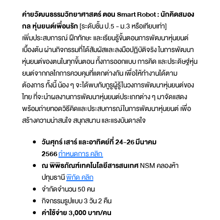
ค่ายวัฒนธรรมวิทยาศาสตร์ ตอน Smart Robot : นักคิดสมอง
กล หุ่นยนต์เพื่อนรัก
[ระดับชั้น ป.5 - ม.3 หรือเทียบเท่า]
เพิ่มประสบการณ์ ฝึกทักษะ และเรียนรู้ขั้นตอนการพัฒนาหุ่นยนต์
เบื้องต้น ผ่านกิจกรรมที่ได้สัมผัสและลงมือปฏิบัติจริง ในการพัฒนา
หุ่นยนต์ของตนในทุกขั้นตอน ทั้งการออกแบบ การคิด และประดิษฐ์หุ่น
ยนต์จากกลไกการควบคุมที่แตกต่างกัน เพื่อให้ทำงานได้ตาม
ต้องการ ทั้งนี้ น้อง ๆ จะได้พบกับกูรูผู้รู้ในวงการพัฒนาหุ่นยนต์ของ
ไทย ที่จะนำผลงานการพัฒนาหุ่นยนต์ประเภทต่าง ๆ มาจัดแสดง
พร้อมถ่ายทอดวิธีคิดและประสบการณ์ในการพัฒนาหุ่นยนต์ เพื่อ
สร้างความน่าสนใจ สนุกสนาน และแรงบันดาลใจ
วันศุกร์ เสาร์ และอาทิตย์ที่ 24-26 มีนาคม
2566
กำหนดการ คลิก
ณ พิพิธภัณฑ์เทคโนโลยีสารสนเทศ
NSM คลองห้า
ปทุมธานี
พิกัด คลิก
จำกัดจำนวน 50 คน
กิจกรรมรูปแบบ 3 วัน 2 คืน
ค่าใช้จ่าย 3,000 บาท/คน