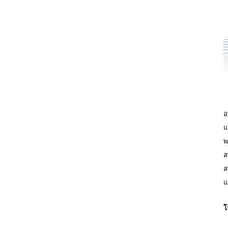
อ
แ
พ
ส
ส
แ
โ