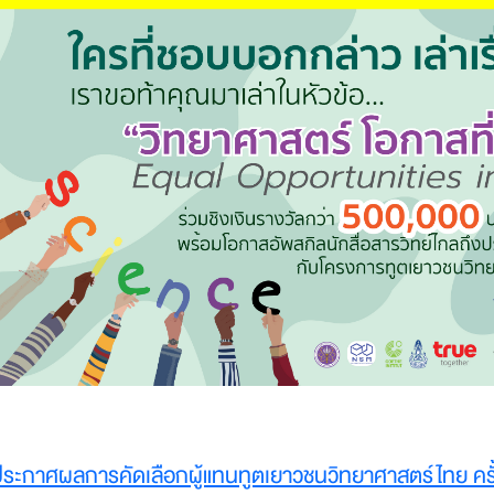
Document
ระกาศผลการคัดเลือกผู้แทนทูตเยาวชนวิทยาศาสตร์ไทย ครั้ง