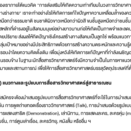
องเราภายใต้แนวคิด "การส่งเสริมให้เกิดความเท่าเทียมในวงการวิทยาศาส
างร่างกาย" เราจะทำอย่างไรให้เกิดการแก้ไขปัญหาความเหลื่อมล้ำของความ
หนือกว่าธรรมชาติ ชนชาติผิวขาวเหนือกว่าผิวสี ขนชั้นสูงเหนือกว่าชนชั้นล่
สหลักที่ดำรงอยู่ในสังคมมนุษย์อย่างยาวนานก่อให้เกิดเป็นภาพจำและล
ดยปริยาย ส่งผลให้กิดปัญาเชิงโครงสร้างทางสังคมเป็นลูกโซ่ พร้อมแนวทา
ลุ่มเป้าหมายอย่างมีประสิทธิภาพด้วยการสร้างความตระหนักและความรู้ค
รอบงำโดยความคิดดั้งเดิม เพื่อมุ่งหวังให้เกิดการแก้ปัญหาที่กำลังเผชิญ
นรอบข้าง ในฐานะนักสื่อสารวิทยาศาสตร์จึงมีความจำเป็นในการหาแนวทา
มายและสถานการณ์ เพื่อให้การสื่อสารวิทยาศาสตร์บรรลุวัตถุประสงค์ที่ตั้
) แนวทางและรูปแบบการสื่อสารวิทยาศาสตร์สู่สาธารณชน
ู้สมัครจะต้องนำเสนอรูปแบบการสื่อสารวิทยาศาสตร์ที่จะใช้ในการนำเสนอ
ช่น การพูดถ่ายทอดเรื่องราววิทยาศาสตร์ (Talk), การนำเสนอด้วยรูป
ารแสดงสาธิต (Demonstration), เล่านิทาน, การแสดงละคร, ละครหุ่น (min
มชั่น, การ์ตูนเล่าเรื่อง, ละครวิทยุ, หนังสั้น หรืออื่น ฯ