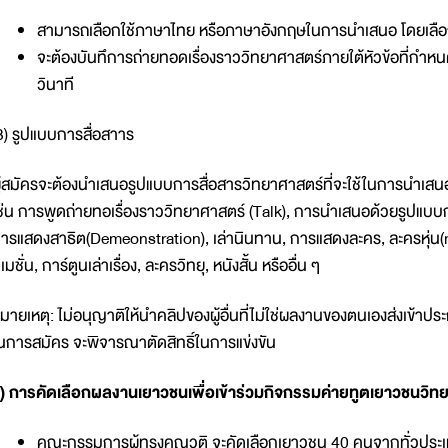
สามารถเลือกใช้ภาษาไทย หรือภาษาอังกฤษในการนำเสนอ โดยเลือ
จะต้องบันทึการถ่ายทอดเรื่องราววิทยาศาสตร์ภายใต้หัวข้อที่กำหน
วินาที
3) รูปแบบการสื่อสาาร
ู้สมัครจะต้องนำเสนอรูปแบบการสื่อสารวิทยาศาสตร์ที่จะใช้ในการนำเสน
ช่น การพูดถ่ายทอเรื่องราววิทยาศาสตร์ (Talk), การนำเสนอด้วยรูปแ
ารแสดงสาธิต(Demeonstration), เล่านินทาน, การแสดงละคร, ละครหุ่น(m
ิเมชั่น, การ์ตูนเล่าเรื่อง, ละครวิทยุ, หนังสั้น หรืออื่น ๆ
มายเหตุ: ไม่อนุญาติให้นำคลิปของผู้อื่นที่ไม่ใช่ผลงานของตนเองส่งเข้า
นการสมัคร จะพิจารณาตัดสิทธิ์ในการแข่งขัน
) การคัดเลือกผลงานเยาวชนเพื่อเข้าร่วมกิจกรรมค่ายทูตเยาวชนวิ
คณะกรรมการผู้ทรงคุณวุติ จะคัดเลือกเยาวชน 40 คนจากทั่วป