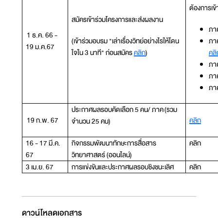
ต้องการเข้
สมัครเข้าร่วมโครงการและส่งผลงาน
ภา
1 ธ.ค. 66 -
(เข้าร่วมอบรม "เล่าเรื่องวิทย์อย่างไรให้โดน
ภาค
19 ม.ค.67
ใจใน 3 นาที" ก่อนสมัคร
คลิก
)
คลิ
ภา
ภา
ภา
ประกาศผลรอบคัดเลือก 5 คน/ ภาค (รวม
19 ก.พ. 67
คลิก
จำนวน 25 คน)
16 - 17 มี.ค.
กิจกรรมพัฒนาทักษะการสื่อสาร
คลิก
67
วิทยาศาสตร์ (ออนไลน์)
3 เม.ย. 67
การแข่งขันและประกาศผลรอบชิงชนะเลิศ
คลิก
ดาวน์โหลดเอกสาร