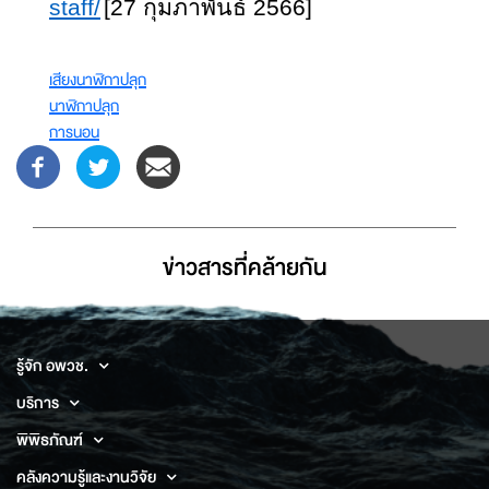
staff/
[27
กุมภาพันธ์ 2566
]
เสียงนาฬิกาปลุก
นาฬิกาปลุก
การนอน
ข่าวสารที่่คล้ายกัน
รู้จัก อพวช.
บริการ
พิพิธภัณฑ์
คลังความรู้และงานวิจัย