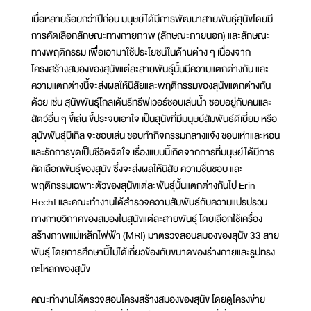
เมื่อหลายร้อยกว่าปีก่อน มนุษย์ได้มีการพัฒนาสายพันธุ์สุนัขโดยมี
การคัดเลือกลักษณะทางกายภาพ (ลักษณะภายนอก) และลักษณะ
ทางพฤติกรรม เพื่อเอามาใช้ประโยชน์ในด้านต่าง ๆ เนื่องจาก
โครงสร้างสมองของสุนัขแต่ละสายพันธุ์นั้นมีความแตกต่างกัน และ
ความแตกต่างนี้จะส่งผลให้นิสัยและพฤติกรรมของสุนัขแตกต่างกัน
ด้วย เช่น สุนัขพันธุ์โกลเด้นรีทรีฟเวอร์ชอบเล่นน้ำ ชอบอยู่กับคนและ
สัตว์อื่น ๆ ขี้เล่น ขี้ประจบเอาใจ เป็นสุนัขที่มีมนุษย์สัมพันธ์ดีเยี่ยม หรือ
สุนัขพันธุ์บีเกิล จะชอบเล่น ชอบทำกิจกรรมกลางแจ้ง ชอบเห่าและหอน
และรักการขุดเป็นชีวิตจิตใจ เรื่องแบบนี้เกิดจากการที่มนุษย์ได้มีการ
คัดเลือกพันธุ์ของสุนัข ซึ่งจะส่งผลให้นิสัย ความชื่นชอบ และ
พฤติกรรมเฉพาะตัวของสุนัขแต่ละพันธุ์นั้นแตกต่างกันไป Erin
Hecht และคณะทำงานได้สำรวจความสัมพันธ์กับความแปรปรวน
ทางกายวิภาคของสมองในสุนัขแต่ละสายพันธุ์ โดยเลือกใช้เครื่อง
สร้างภาพแม่เหล็กไฟฟ้า (MRI) มาตรวจสอบสมองของสุนัข 33 สาย
พันธุ์ โดยการศึกษานี้ไม่ได้เกี่ยวข้องกับขนาดของร่างกายและรูปทรง
กะโหลกของสุนัข
คณะทำงานได้ตรวจสอบโครงสร้างสมองของสุนัข โดยดูโครงข่าย