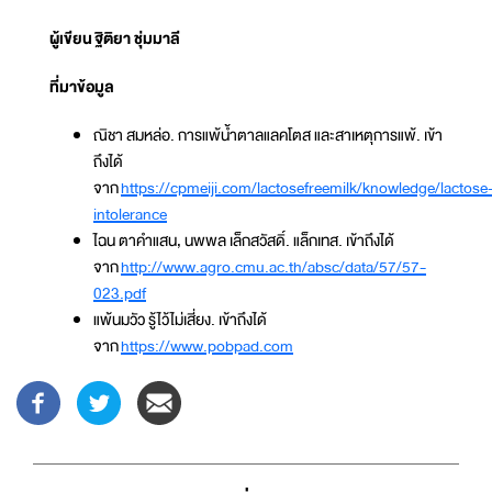
ผู้เขียน ฐิติยา ชุ่มมาลี
ที่มาข้อมูล
ณิชา สมหล่อ. การแพ้น้ำตาลแลคโตส และสาเหตุการแพ้. เข้า
ถึงได้
จาก
https://cpmeiji.com/lactosefreemilk/knowledge/lactose
intolerance
ไฉน ตาคำแสน, นพพล เล็กสวัสดิ์. แล็กเทส. เข้าถึงได้
จาก
http://www.agro.cmu.ac.th/absc/data/57/57-
023.pdf
แพ้นมวัว รู้ไว้ไม่เสี่ยง. เข้าถึงได้
จาก
https://www.pobpad.com