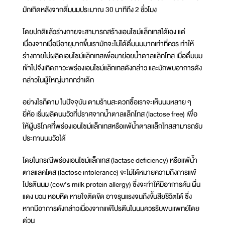
มักเกิดหลังจากดื่มนมประมาณ 30 นาทีถึง 2 ชั่วโมง
โดยปกติแล้วร่างกายจะสามารถสร้างเอนไซม์แล็กเทสได้เอง แต่
เนื่องจากเมื่อมีอายุมากขึ้นเรามักจะไม่ได้ดื่มนมมากเท่าที่ควร ทำให้
ร่างกายไม่ผลิตเอนไซม์แล็กเทสเพื่อมาย่อยน้ำตาลแล็กโทส เมื่อดื่มนม
เข้าไปจึงเกิดภาวะพร่องเอนไซม์แล็กเทสดังกล่าว และมักพบอาการดัง
กล่าวในผู้ใหญ่มากกว่าเด็ก
อย่างไรก็ตาม ในปัจจุบัน ตามร้านสะดวกซื้อเราจะเห็นนมหลาย ๆ
ยี่ห้อ เริ่มผลิตนมวัวที่ปราศจากน้ำตาลแล็กโทส (lactose free) เพื่อ
ให้ผู้บริโภคที่พร่องเอนไซม์แล็กเทสหรือแพ้น้ำตาลแล็กโทสสามารถรับ
ประทานนมวัวได้
โดยในกรณีพร่องเอนไซม์แล็กเทส (lactase deficiency) หรือแพ้น้ำ
ตาลแลคโตส (lactose intolerance) จะไม่ได้หมายความถึงการแพ้
โปรตีนนม (cow’s milk protein allergy) ซึ่งจะทำให้มีอาการคัน ผื่น
แดง บวม หอบหืด หายใจติดขัด อาจรุนแรงจนถึงขั้นสียชีวิตได้ ซึ่ง
หากมีอาการดังกล่าวเนื่องจากแพ้โปรตีนในนมควรรีบพบแพทย์โดย
ด่วน