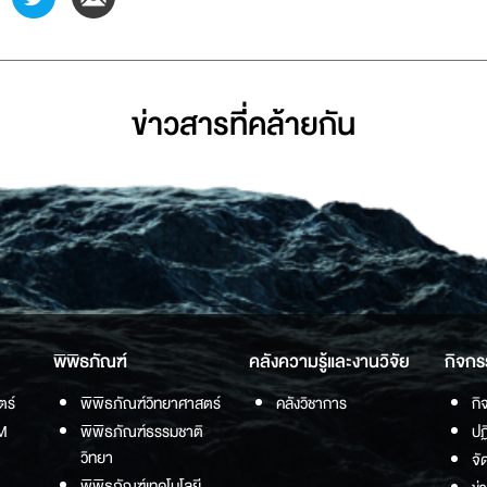
ข่าวสารที่่คล้ายกัน
พิพิธภัณฑ์
คลังความรู้และงานวิจัย
กิจกร
ตร์
พิพิธภัณฑ์วิทยาศาสตร์
คลังวิชาการ
กิ
M
พิพิธภัณฑ์ธรรมชาติ
ปฏ
วิทยา
จั
พิพิธภัณฑ์เทคโนโลยี