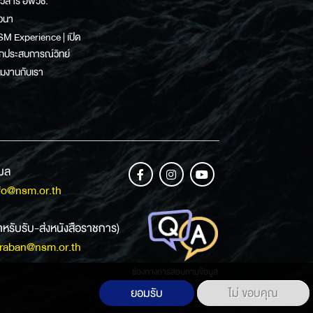
าวสาร อพวช.
วนา
M Experience | เปิด
กประสบการณ์วิทย์
วมงานกับเรา
เมล
fo@nsm.or.th
ำหรับรับ-ส่งหนังสือราชการ)
raban@nsm.or.th
ช่องทางการสอบถามข้อมูล
ยอมรับ
ไม่ ขอบคุณ