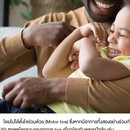
ดยไม่ได้ตั้งใจร่วมด้วย (Motor tics) ซึ่งหากมีอาการทั้งสองอย่างร่วมกั
TS)) สาเหตุโดยรวมของอาการ tics เกี่ยวข้องกับหลายปัจจัย เช่น