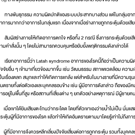
างพันธุกรรม ความผิดปกติของระบบประสาทบางส่วน แต่ในกลุ่มอาการป
าการมากกว่าอาการในกลุ่มแรก เนื่องจากเมื่อร่างกายถูกกระตุ้นด้วยเสีย
ัมผัสร่างกายให้เกิดอาการตกใจ หรือทั้ง 2 กรณี ซึ่งการกระตุ้นด้วยเสี
ามคำสั่งนั้น ๆ โดยไม่สามารถควบคุมหรือยับยั้งพฤติกรรมดังกล่าวได้
รียกอาการนี้ว่า Latah syndrome อาการของโรคนี้ถือว่าเป็นความผิด
ัจจัยอื่น ๆ เข้ามาเกี่ยวข้องมากขึ้น เช่น วัฒนธรรม สภาพแวดล้อม ความเ
ป็นเรื่องตลก สนุกและทำให้เกิดการแกล้ง แต่สำหรับในบางรายที่มีความร
ันตรายทั้งต่อตัวเองและบุคคลรอบข้าง เช่น ผู้มีอาการดังกล่าว ถือของ
ารอยู่ในพื้นที่สูง หรือสถานที่เสี่ยงต่าง ๆ ยกตัวอย่างเหตุการณ์ มีผู้ชาย
มื่อเขาได้ยินเสียงตะโกนว่ากระโดด โดยที่ตัวเขาเองว่ายน้ำไม่เป็น นั่นแ
ระตุ้นผู้ที่มีอาการของโรค แล้วทำให้เกิดอันตรายตามมาโดยรู้เท่าไม่ถึงกา
ู้ที่มีอาการจึงควรหลีกเลี่ยงปัจจัยเสี่ยงต่อการถูกกระตุ้น รวมทั้งบุคค