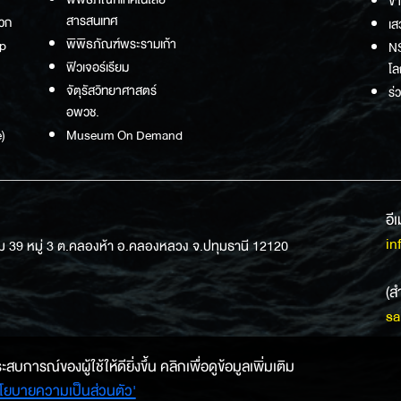
ข่
สารสนเทศ
วก
เส
พิพิธภัณฑ์พระรามเก้า
p
NS
ฟิวเจอร์เรียม
โล
จัตุรัสวิทยาศาสตร์
ร่
อพวช.
)
Museum On Demand
อี
in
ม 39 หมู่ 3 ต.คลองห้า อ.คลองหลวง จ.ปทุมธานี 12120
(ส
sa
การณ์ของผู้ใช้ให้ดียิ่งขึ้น คลิกเพื่อดูข้อมูลเพิ่มเติม
โยบายความเป็นส่วนตัว'