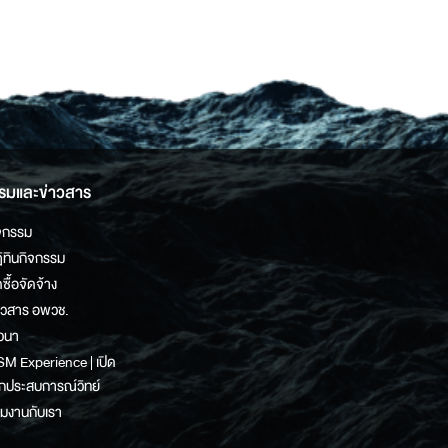
รมและข่าวสาร
จกรรม
ิทินกิจกรรม
ดซื้อจัดจ้าง
าวสาร อพวช.
วนา
M Experience | เปิด
กประสบการณ์วิทย์
วมงานกับเรา