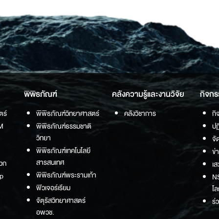
พิพิธภัณฑ์
คลังความรู้และงานวิจัย
กิจกร
ตร์
พิพิธภัณฑ์วิทยาศาสตร์
คลังวิชาการ
กิ
M
พิพิธภัณฑ์ธรรมชาติ
ปฏ
วิทยา
จั
พิพิธภัณฑ์เทคโนโลยี
ข่
สารสนเทศ
วก
เส
พิพิธภัณฑ์พระรามเก้า
p
NS
ฟิวเจอร์เรียม
โล
จัตุรัสวิทยาศาสตร์
ร่
อพวช.