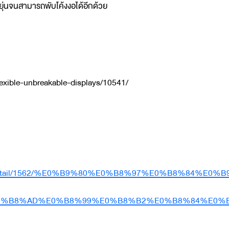
ยุ่นจนสามารถพับโค้งงอได้อีกด้วย
lexible-unbreakable-displays/10541/
new/itnew_detail/1562/%E0%B9%80%E0%B8%97%E
0%B8%AD%E0%B8%99%E0%B8%B2%E0%B8%84%E0%