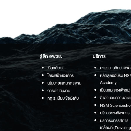
รู้จัก อพวช.
บริการ
เกี่ยวกับเรา
คาราวานวิทยาศาส
โครงสร้างองค์กร
หลักสูตรอบรม NS
Academy
นโยบายและมาตรฐาน
เยี่ยมชม(จองเข้าชม)
การดำเนินงาน
สิ่งอำนวยความสะด
กฏ ระเบียบ ข้อบังคับ
NSM Sciencesho
บริการทางวิชาการ
บริการนิทรรศการ
เคลื่อนที่ (Traveling