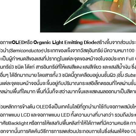
จอภาพ
OLED
หรือ
Organic Light Emitting Diode
สร้างขึ้นจากส่วนประ
ัวนำ
(
Semiconductor
)
ประเภทของแข็งจากวัสดุอินทรีย์ มีความหนา100 
ะเป็นผู้กำหนดสีของแสงที่ปรากฏในแต่ละจุดของหน้าจอในจอประเภท Full
ินทรีย์3 ชนิด ได้แก่ สารอินทรีย์ที่ให้แสงสีแดง แสงสีเขียว และแสงสีน้ำเงิน
ีอื่นๆ ได้อีกมากมาย โดยสารทั้ง 3 ชนิดนี้ถูกเคลือบอยู่บนชั้นผิว
(ชั้น Subs
นแต่ละจุดชนหน้าจอนั้นจะขึ้นอยู่กับปริมาณกระแสอิเล็กตรอนที่ไหลผ่านชั
หลผ่านพื้นที่ใดมาก พื้นที่นั้นก็จะสว่างมากขึ้นและแสดงผลออกมาเป็นสี
้วยหลักการข้างต้น OLEDจึงเป็นเทคโนโลยีที่ถูกนำมาใช้กับจอภาพสมัยใหม่
อภาพแบบ LCD และจอภาพแบบ LED ทั้งความบางที่บางกว่า รวมถึงประหย
าศัยBacklight หรือการให้แสงกับพื้นหลังทำให้ได้ภาพที่มีความคมชัด กา
อกจากนั้นการคิดค้นวิธีการการลดส่วนประกอบภายในซึ่งส่งผลให้จอ OLED 