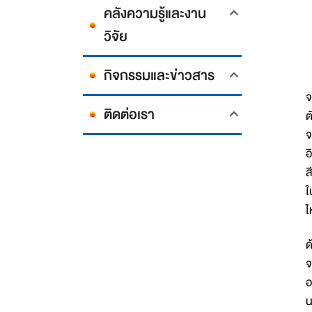
คลังความรู้และงาน
วิจัย
กิจกรรมและข่าวสาร
ติดต่อเรา
ต
จ
อ
ส
ใ
ไ
ด
จ
อ
น