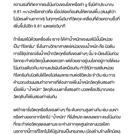
ความเร่งที่เกิดจากแรงโน้มถ่วงของโลกหรือค่า g ซึ่งมีค่าประมาณ
9.81 m/s2หรือกล่าวคือ เมื่อปล่อยก้อนหินให้ตกลงพี้น (สมมุติว่า
ไม่มีแรงต้านอากาศ) ในทุกๆหนึ่งวินาทีวัตถุจะเคลื่อนที่ด้วยความเร็วที่
เพิ่มขึ้นไปอีก 9.81 เมตรต่อวินาที
ถ้าชั่งผลไม้ด้วยเครื่องชั่ง เราจะได้ค่าน้ำหนักของผลไม้นั้นมีหน่วย
เป็น"กิโลกรัม" ซึ่งในทางวิทยาศาสตร์หน่วยของน้ำหนัก คือ นิวตัน
การใช้อุปกรณ์ชั่งน้ำหนัำกวัตถุหรือสิ่งของต่างๆ นั้น จะมีแรงโน้มถ่วง
โลกกระทำต่อวัตถุนั้นตลอดเวลา แต่ด้วยเราอยู่บนโลกอยู่ภายใต้แรง
โน้มถ่วงเดียวกัน ความแปรผันจึงเหมือนกัน ทำให้มีการสลับหน่วย
กิโลกรัมกับนิวตันได้โดยไม่ส่งผลกระทบต่อชีวิตประจำวัน เช่น การ
คำนวณส่วนผสมทำอาหารที่ต้องการเพิ่มน้ำหนักวัตถุดิบสองเท่า
เมื่อเพิ่ม “น้ำหนัก” วัตถุดิบบนตาชั่่่งสองเท่า มวลหรือปริมาณของ
วัตถุดิบก็เพิ่มสองเท่าเช่นกัน
แต่ถ้าเราชั่งวัตถุหรือสิ่งของต่างๆ ที่ระดับความสูงต่างกัน เช่น บนเขา
หรือห่างออกจากโลกไป “น้ำหนัก” ที่ชั่งใหม่จะลดลงเพราะแรงโน้มถ่วง
ที่กระทำต่อวัตถุลดลงตามระยะห่างจากจุดศูนย์กลางมวลโลก
นอกจากนี้การที่โลกไม่ได้มีรูปทรงเป็นทรงกลม (ป่องด้านข้างเล็กน้อย)