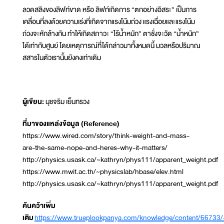
ลวดสลิงของลิฟท์ขาด หรือ ลิฟท์เกิดการ “ตกอย่างอิสระ” เป็นการ
เคลื่อนที่ลงด้วยความเร่งที่เกิดจากแรงโน้มถ่วง แรงเฉื่อยและแรงโน้ม
ถ่วงจะหักล้างกัน ทำให้เกิดสภาวะ “ไร้น้ำหนัก” ตาชั่งจะวัด “น้ำหนัก”
ได้เท่ากับศูนย์ โดยเหตุการณ์ที่ได้กล่าวมาทั้งหมดนี้ มวลหรือปริมาณ
สสารในตัวเรานั้นยังคงเท่าเดิม
ผู้เขียน:
นุชจริม เย็นทรวง
ที่มาของแหล่งข้อมูล (Reference)
https://www.wired.com/story/think-weight-and-mass-
are-the-same-nope-and-heres-why-it-matters/
http://physics.usask.ca/~kathryn/phys111/apparent_weight.pdf
https://www.mwit.ac.th/~physicslab/hbase/elev.html
http://physics.usask.ca/~kathryn/phys111/apparent_weight.pdf
ค้นคว้าเพิ่ม
เติม
https://www.trueplookpanya.com/knowledge/content/66733/