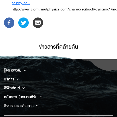
sciphy-sci-
http://www.atom.rmutphysics.com/charud/scibook/dynamic1/in
ข่าวสารที่่คล้ายกัน
รู้จัก อพวช.
บริการ
พิพิธภัณฑ์
คลังความรู้และงานวิจัย
กิจกรรมและข่าวสาร