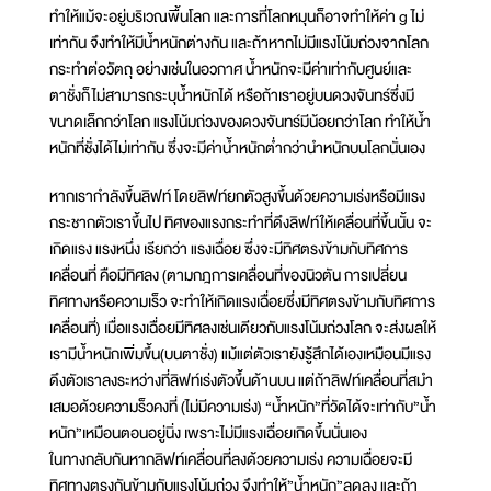
ทำให้แม้จะอยู่บริเวณพื้นโลก และการที่โลกหมุนก็อาจทำให้ค่า g ไม่
เท่ากัน จึงทำให้มีน้ำหนักต่างกัน และถ้าหากไม่มีแรงโน้มถ่วงจากโลก
กระทำต่อวัตถุ อย่างเช่นในอวกาศ น้ำหนักจะมีค่าเท่ากับศูนย์และ
ตาชั่งก็ไม่สามารถระบุน้ำหนักได้ หรือถ้าเราอยู่บนดวงจันทร์ซึ่งมี
ขนาดเล็กกว่าโลก แรงโน้มถ่วงของดวงจันทร์มีน้อยกว่าโลก ทำให้น้ำ
หนักที่ชั่งได้ไม่เท่ากัน ซึ่งจะมีค่าน้ำหนักต่ำกว่านำหนักบนโลกนั่นเอง
หากเรากำลังขึ้นลิฟท์ โดยลิฟท์ยกตัวสูงขึ้นด้วยความเร่งหรือมีแรง
กระชากตัวเราขึ้นไป ทิศของแรงกระทำที่ดึงลิฟท์ให้เคลื่อนที่ขึ้นนั้น จะ
เกิดแรง แรงหนึ่ง เรียกว่า แรงเฉื่อย ซึ่งจะมีทิศตรงข้ามกับทิศการ
เคลื่อนที่ คือมีทิศลง (ตามกฎการเคลื่อนที่ของนิวตัน การเปลี่ยน
ทิศทางหรือความเร็ว จะทำให้เกิดแรงเฉื่อยซึ่งมีทิศตรงข้ามกับทิศการ
เคลื่อนที่) เมื่อแรงเฉื่อยมีทิศลงเช่นเดียวกับแรงโน้มถ่วงโลก จะส่งผลให้
เรามีน้ำหนักเพิ่มขึ้น(บนตาชั่ง) แม้แต่ตัวเรายังรู้สึกได้เองเหมือนมีแรง
ดึงตัวเราลงระหว่างที่ลิฟท์เร่งตัวขึ้นด้านบน แต่ถ้าลิฟท์เคลื่อนที่สมำ
เสมอด้วยความร็วคงที่ (ไม่มีความเร่ง) “น้ำหนัก”ที่วัดได้จะเท่ากับ”น้ำ
หนัก”เหมือนตอนอยู่นิ่ง เพราะไม่มีแรงเฉื่อยเกิดขึ้นนั่นเอง
ในทางกลับกันหากลิฟท์เคลื่อนที่ลงด้วยความเร่ง ความเฉื่อยจะมี
ทิศทางตรงกันข้ามกับแรงโน้มถ่วง จึงทำให้”น้ำหนัก”ลดลง และถ้า