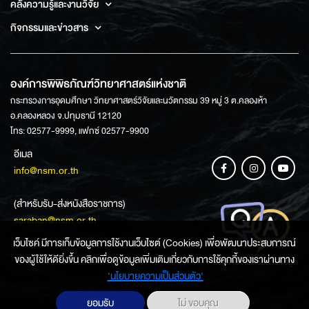
คลังความรู้และงานวิจัย
กิจกรรมและข่าวสาร
องค์การพิพิธภัณฑ์วิทยาศาสตร์แห่งชาติ
กระทรวงการอุดมศึกษา วิทยาศาสตร์วิจัยและนวัตกรรม 39 หมู่ 3 ต.คลองห้า
อ.คลองหลวง จ.ปทุมธานี 12120
โทร: 02577-9999, แฟกซ์ 02577-9900
อีเมล
info@nsm.or.th
(สำหรับรับ-ส่งหนังสือราชการ)
saraban@nsm.or.th
เว็บไซค์ มีการเก็บข้อมูลการใช้งานเว็บไซต์ (Cookies) เพื่อพัฒนาประสบการณ์
ของผู้ใช้ให้ดียิ่งขึ้น คลิกเพื่อดูข้อมูลเพิ่มเติมเกี่ยวกับการใช้คุกกี้ของเราผ่านทาง
ช่องทางการสอบถามข้อมูล
‘นโยบายความเป็นส่วนตัว'
ยอมรับ
ไม่ ขอบคุณ