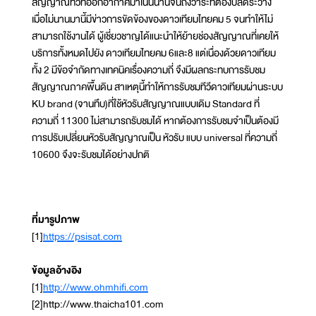
สัญญาณทีวีที่ออกอากาศมาเนิ่นนานจนถึงวาระที่ต้องปลดระวาง
เมื่อไม่นานมานี้มีข่าวการขัดข้องของดาวเทียมไทยคม 5 จนทำให้ไม่
สามารถใช้งานได้ ผู้เชี่ยวชาญได้แนะนำให้ย้ายช่องสัญญาณที่เคยให้
บริการทั้งหมดไปยัง ดาวเทียมไทยคม 6และ8 แต่เนื่องด้วยดาวเทียม
ทั้ง 2 มีข้อจำกัดทางเทคนิคเรื่องความถี่ จึงมีผลกระทบการรับชม
สัญญาณภาคพื้นดิน สาเหตุนี้ทำให้การรับชมทีวีดาวเทียมผ่านระบบ
KU brand (จานทึบ)ที่ใช้หัวรับสัญญาณแบบเดิม Standard ที่
ความถี่ 11300 ไม่สามารถรับชมได้ หากต้องการรับชมจำเป็นต้องมี
การปรับเปลี่ยนหัวรับสัญญาณเป็น หัวรับ แบบ universal ที่ความถี่
10600 จึงจะรับชมได้อย่างปกติ
ที่มารูปภาพ
[1]
https://psisat.com
ข้อมูลอ้างอิง
[1]
http://www.ohmhifi.com
[2]http://www.thaicha101.com