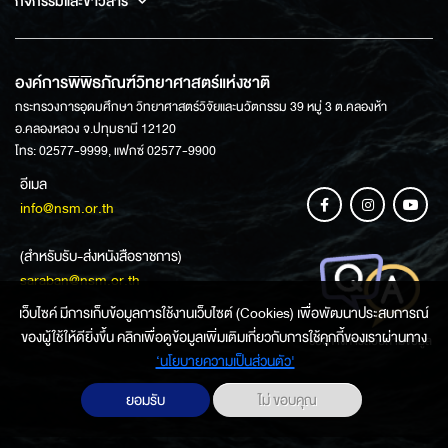
กิจกรรมและข่าวสาร
องค์การพิพิธภัณฑ์วิทยาศาสตร์แห่งชาติ
กระทรวงการอุดมศึกษา วิทยาศาสตร์วิจัยและนวัตกรรม 39 หมู่ 3 ต.คลองห้า
อ.คลองหลวง จ.ปทุมธานี 12120
โทร: 02577-9999, แฟกซ์ 02577-9900
อีเมล
info@nsm.or.th
(สำหรับรับ-ส่งหนังสือราชการ)
saraban@nsm.or.th
เว็บไซค์ มีการเก็บข้อมูลการใช้งานเว็บไซต์ (Cookies) เพื่อพัฒนาประสบการณ์
ของผู้ใช้ให้ดียิ่งขึ้น คลิกเพื่อดูข้อมูลเพิ่มเติมเกี่ยวกับการใช้คุกกี้ของเราผ่านทาง
ช่องทางการสอบถามข้อมูล
‘นโยบายความเป็นส่วนตัว'
ยอมรับ
ไม่ ขอบคุณ