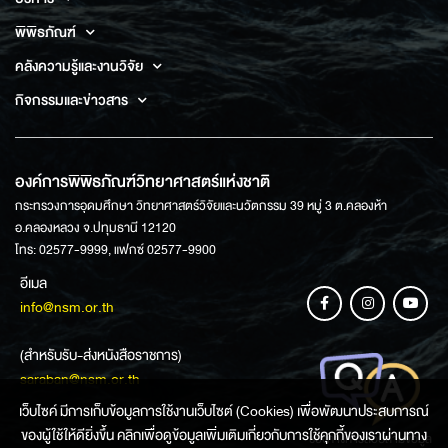
พิพิธภัณฑ์
คลังความรู้และงานวิจัย
กิจกรรมและข่าวสาร
องค์การพิพิธภัณฑ์วิทยาศาสตร์แห่งชาติ
กระทรวงการอุดมศึกษา วิทยาศาสตร์วิจัยและนวัตกรรม 39 หมู่ 3 ต.คลองห้า
อ.คลองหลวง จ.ปทุมธานี 12120
โทร: 02577-9999, แฟกซ์ 02577-9900
อีเมล
info@nsm.or.th
(สำหรับรับ-ส่งหนังสือราชการ)
saraban@nsm.or.th
เว็บไซค์ มีการเก็บข้อมูลการใช้งานเว็บไซต์ (Cookies) เพื่อพัฒนาประสบการณ์
ของผู้ใช้ให้ดียิ่งขึ้น คลิกเพื่อดูข้อมูลเพิ่มเติมเกี่ยวกับการใช้คุกกี้ของเราผ่านทาง
ช่องทางการสอบถามข้อมูล