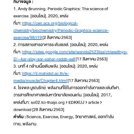
ที่มาข้อมูล :
1. Andy Brunning. Periodic Graphics: The science of
exercise. [ออนไลน์]. 2020, แหล่ง
ที่มา:
https://cen.acs.org/biological-
chemistry/biochemistry/Periodic-Graphics-science-
exercise/98/i19
[2 สิงหาคม 2563]
2. การสลายสารอาหารระดับเซลล์. [ออนไลน์]. 2020, แหล่ง
ที่มา:
https://sites.google.com/site/wanida2523taa/chiwwithya-
2/--kar-slay-sar-xahar-radab-sell
[17 สิงหาคม 2563]
3. บทที่ 4 กล้ามเนื้อเติมพลัง. [ออนไลน์]. 2020, แหล่ง
ที่มา:
https://il.mahidol.ac.th/e-
media/muscle/Chapter4.html
[17 สิงหาคม 2563]
4. โรจพล บูรณรักษ์. พลังงานที่ใช้ในการออกกำลังกายและเล่นกีฬา.
วารสารศึกษาศาสตร์มหาวิทยาลัยขอนแก่น. [ออนไลน์]. 2017,
แหล่งที่มา: so02.tci-thaijo.org › EDKKUJ › article ›
download [28 สิงหาคม 2563]
คำค้น :
Science, Exercise, Energy, วิทยาศาสตร์, ออกกำลัง
กาย, พลังงาน