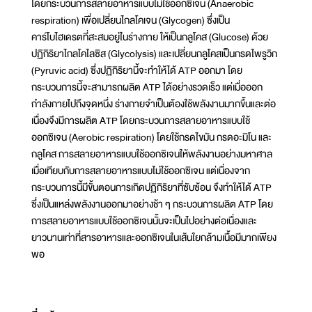
โดยกระบวนการสลายอาหารแบบไม่ใช้ออกซิเจน (Anaerobic
respiration) เพื่อเปลี่ยนไกลโคเจน (Glycogen) ซึ่งเป็น
คาร์โบไฮเดรตที่สะสมอยู่ในร่างกาย ให้เป็นกลูโคส (Glucose) ด้วย
ปฏิกิริยาไกลโคไลซิส (Glycolysis) และเปลี่ยนกลูโคสเป็นกรดไพรูวิก
(Pyruvic acid) ซึ่งปฏิกิริยานี้จะทำให้ได้ ATP ออกมา โดย
กระบวนการนี้จะสามารถผลิต ATP ได้อย่างรวดเร็ว แต่เมื่อออก
กำลังกายไปถึงจุดหนึ่ง ร่างกายจำเป็นต้องใช้พลังงานมากขึ้นและต่อ
เนื่องจึงมีการผลิต ATP โดยกระบวนการสลายอาหารแบบใช้
ออกซิเจน (Aerobic respiration) โดยใช้กรดไขมัน กรดอะมิโน และ
กลูโคส การสลายอาหารแบบใช้ออกซิเจนให้พลังงานอย่างมหาศาล
เมื่อเทียบกับการสลายอาหารแบบไม่ใช้ออกซิเจน แต่เนื่องจาก
กระบวนการนี้มีขั้นตอนการเกิดปฏิกิริยาที่ซับซ้อน จึงทำให้ได้ ATP
ซึ่งเป็นแหล่งพลังงานออกมาอย่างช้า ๆ กระบวนการผลิต ATP โดย
การสลายอาหารแบบใช้ออกซิเจนนั้นจะเป็นไปอย่างต่อเนื่องและ
ยาวนานเท่าที่สารอาหารและออกซิเจนในเส้นใยกล้ามเนื้อมีมากเพียง
พอ