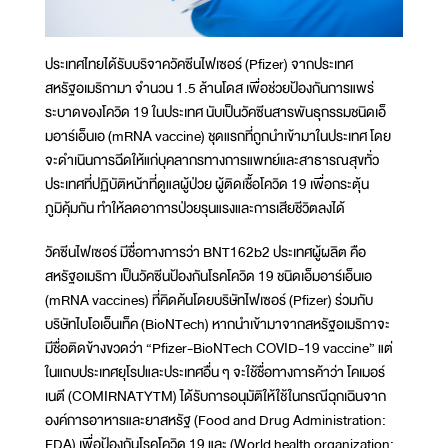
ประเทศไทยได้รับบริจาควัคซีนไฟเซอร์ (Pfizer) จากประเทศ
สหรัฐอเมริกามา จำนวน 1.5 ล้านโดส เพื่อช่วยป้องกันการแพร่
ระบาดของโควิด 19 ในประเทศ นับเป็นวัคซีนสารพันธุกรรมชนิดเอ็
มอาร์เอ็นเอ (mRNA vaccine) ชุดแรกที่ถูกนำเข้ามาในประเทศ โดย
จะดำเนินการฉีดให้แก่บุคลากรทางการแพทย์และสาธารณสุขทั่ว
ประเทศที่ปฏิบัติหน้าที่ดูแลผู้ป่วย ผู้ติดเชื้อโควิด 19 เพื่อกระตุ้น
ภูมิคุ้มกัน ทำให้ลดอาการป่วยรุนแรงและการเสียชีวิตลงได้
วัคซีนไฟเซอร์ มีชื่อทางการว่า BNT162b2 ประเทศผู้ผลิต คือ
สหรัฐอเมริกา เป็นวัคซีนป้องกันโรคโควิด 19 ชนิดเอ็มอาร์เอ็นเอ
(mRNA vaccines) ที่คิดค้นโดยบริษัทไฟเซอร์ (Pfizer) ร่วมกับ
บริษัทไบโอเอ็นเท็ค (BioNTech) หากนำเข้ามาจากสหรัฐอเมริกาจะ
มีชื่อติดข้างขวดว่า “Pfizer-BioNTech COVID-19 vaccine” แต่
ในแถบประเทศยุโรปและประเทศอื่น ๆ จะใช้ชื่อทางการค้าว่า โคเมอร์
เนตี (COMIRNATYTM) ได้รับการอนุมัติให้ใช้ในกรณีฉุกเฉินจาก
องค์การอาหารและยาสหรัฐ (Food and Drug Administration:
FDA) เพื่อป้องกันโรคโควิด 19 และ (World health organization: