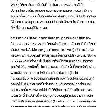
WHO) ให้การรับรองเมื่อวันที่ 31 ธันวาคม 2563 สำหรับใน
ประเทศไทย สำนักงานคณะกรรมการอาหารและยา (อย.) ได้มีการ
อนุมัติเพื่อขึ้นทะเบียนเป็นวัคซีนไฟเซอร์ให้สามารถใช้ได้ในประเทศไทย
ได้ เมื่อวัน 24 มิถุนายน 2564 นับเป็นวัคซีนป้องกันโรคโควิด 19 ชนิด
ที่ 6 ที่ผ่านการอนุมัติจาก อย.
วัคซีนไฟเซอร์ ผลิตขึ้นจากการใช้สารพันธุกรรมของไวรัสซาร์ส-
โควี-2 (SARS-CoV-2) ที่ก่อให้เกิดโรคโควิด 19 ด้วยเทคโนโลยีใหม่ที่
เรียกว่า mRNA (Messenger Ribonucleic Acid) เป็นการจำลอง
หรือสังเคราะห์โมเลกุลสารพันธุกรรมที่คล้ายกับโปรตีนหนาม (Spike
protein) ของเชื้อไวรัส ซึ่งเป็นส่วนที่ทำหน้าที่จับกับเซลล์ในร่างกาย
และทำให้เกิดการติดเชื้อ โมเลกุล mRNA ที่ผลิตขึ้นนี้จะถูกห่อหุ้มด้วย
พาหะซึ่งทำจากอนุภาคไขมันในระดับนาโนเมตร (Lipid
nanoparticle) เพื่อป้องกันการย่อยสลายจากเอนไซม์ เมื่อวัคซีนถูก
ฉีดเข้าไปในร่างกาย เซลล์ในร่างกายจะย่อยสลายอนุภาคไขมันดัง
กล่าว จากนั้น mRNA จะไปกำกับให้เกิดการผลิตโปรตีนหนามของ
ไวรัสชนิดนี้ ซึ่งโปรตีนนี้จะช่วยกระตุ้นระบบภูมิคุ้มกันของร่างกายให้
เกิดการสร้างแอนติบอดียับยั้งเชื้อ (Neutralizing antibody) และเกิด