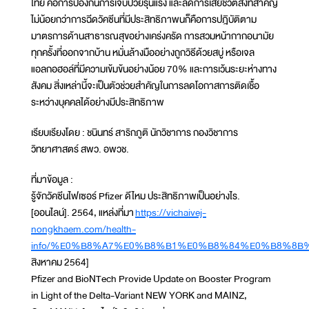
ไทย คือการป้องกันการเจ็บป่วยรุนแรง และลดการเสียชีวิตสิ่งที่สำคัญ
ไม่น้อยกว่าการฉีดวัคซีนที่มีประสิทธิภาพนก็คือการปฎิบัติตาม
มาตรการด้านสาธารณสุขอย่างเคร่งครัด การสวมหน้ากากอนามัย
ทุกครั้งที่ออกจากบ้าน หมั่นล้างมืออย่างถูกวิธีด้วยสบู่ หรือเจล
แอลกอฮอล์ที่มีความเข้มข้นอย่างน้อย 70% และการเว้นระยะห่างทาง
สังคม สิ่งเหล่านี้จะเป็นตัวช่วยสำคัญในการลดโอกาสการติดเชื้อ
ระหว่างบุคคลได้อย่างมีประสิทธิภาพ
เรียบเรียงโดย : ชนินทร์ สาริกภูติ นักวิชาการ กองวิชาการ
วิทยาศาสตร์ สพว. อพวช.
ที่มาข้อมูล :
รู้จักวัคซีนไฟเซอร์ Pfizer ดีไหม ประสิทธิภาพเป็นอย่างไร.
[ออนไลน์]. 2564, แหล่งที่มา
https://vichaivej-
nongkhaem.com/health-
info/%E0%B8%A7%E0%B8%B1%E0%B8%84%E0%B8%8
สิงหาคม 2564]
Pfizer and BioNTech Provide Update on Booster Program
in Light of the Delta-Variant NEW YORK and MAINZ,