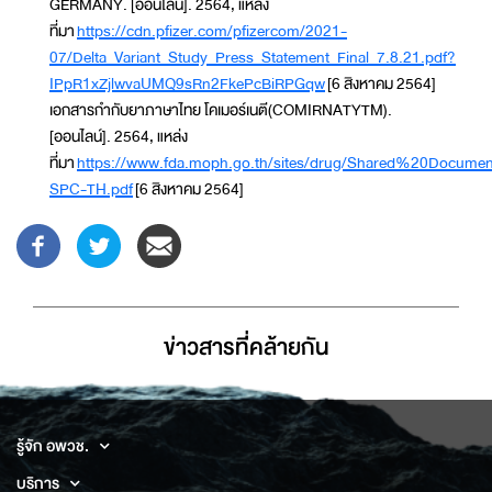
GERMANY. [ออนไลน์]. 2564, แหล่ง
ที่มา
https://cdn.pfizer.com/pfizercom/2021-
07/Delta_Variant_Study_Press_Statement_Final_7.8.21.pdf?
IPpR1xZjlwvaUMQ9sRn2FkePcBiRPGqw
[6 สิงหาคม 2564]
เอกสารกำกับยาภาษาไทย โคเมอร์เนตี(COMIRNATYTM).
[ออนไลน์]. 2564, แหล่ง
ที่มา
https://www.fda.moph.go.th/sites/drug/Shared%20Docum
SPC-TH.pdf
[6 สิงหาคม 2564]
ข่าวสารที่่คล้ายกัน
รู้จัก อพวช.
บริการ