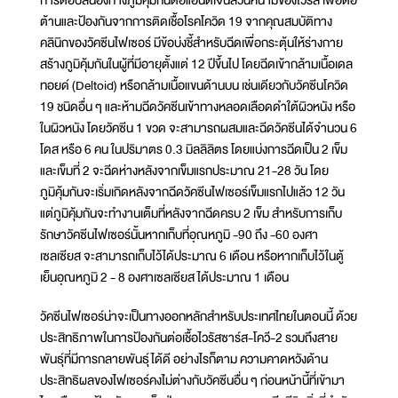
การตอบสนองทางภูมิคุ้มกันต่อแอนติเจนส่วนหนามของไวรัส เพื่อต่อ
ต้านและป้องกันจากการติดเชื้อโรคโควิด 19 จากคุณสมบัติทาง
คลินิกของวัคซีนไฟเซอร์ มีข้อบ่งชี้สำหรับฉีดเพื่อกระตุ้นให้ร่างกาย
สร้างภูมิคุ้มกันในผู้ที่มีอายุตั้งแต่ 12 ปีขึ้นไป โดยฉีดเข้ากล้ามเนื้อเดล
ทอยด์ (Deltoid) หรือกล้ามเนื้อแขนด้านบน เช่นเดียวกับวัคซีนโควิด
19 ชนิดอื่น ๆ และห้ามฉีดวัคซีนเข้าทางหลอดเลือดดำใต้ผิวหนัง หรือ
ในผิวหนัง โดยวัคซีน 1 ขวด จะสามารถผสมและฉีดวัคซีนได้จำนวน 6
โดส หรือ 6 คน ในปริมาตร 0.3 มิลลิลิตร โดยแบ่งการฉีดเป็น 2 เข็ม
และเข็มที่ 2 จะฉีดห่างหลังจากเข็มแรกประมาณ 21-28 วัน โดย
ภูมิคุ้มกันจะเริ่มเกิดหลังจากฉีดวัคซีนไฟเซอร์เข็มแรกไปแล้ว 12 วัน
แต่ภูมิคุ้มกันจะทำงานเต็มที่หลังจากฉีดครบ 2 เข็ม สำหรับการเก็บ
รักษาวัคซีนไฟเซอร์นั้นหากเก็บที่อุณหภูมิ -90 ถึง -60 องศา
เซลเซียส จะสามารถเก็บไว้ได้ประมาณ 6 เดือน หรือหากเก็บไว้ในตู้
เย็นอุณหภูมิ 2 - 8 องศาเซลเซียส ได้ประมาณ 1 เดือน
วัคซีนไฟเซอร์น่าจะเป็นทางออกหลักสำหรับประเทศไทยในตอนนี้ ด้วย
ประสิทธิภาพในการป้องกันต่อเชื้อไวรัสซาร์ส-โควี-2 รวมถึงสาย
พันธุ์ที่มีการกลายพันธุ์ได้ดี อย่างไรก็ตาม ความคาดหวังด้าน
ประสิทธิผลของไฟเซอร์คงไม่ต่างกับวัคซีนอื่น ๆ ก่อนหน้านี้ที่เข้ามา