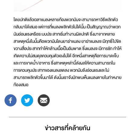
โดยปกติแล้วเวลาแมลงหลายท้องพวกมันจะสามารถหาวิธีพลิกตัว
กลับมาได้เสมอ แต่การที่แมลงพลิกตัวไม่ได้นั้น เป็นสัญญาณว่าพวก
มันอ่อนแรงหรือระบบประสาทเริ่มทำงานผิดปกติ ซึ่งมาจากหลาย
สาเหตุหนึ่งในนั้นคือพวกมันโดนยาฆ่าแมลง ยาฆ่าแมลงจะมีฤทธิ์ไปขัด
ขวางสื่อประสาททำให้กล้ามเนื้อเป็นอัมพาต ซึ่งแมลงจะมีการชัก ทำให้
เกิดความไม่สมดุลควบคุมตัวเองไม่ได้ อีกหนึ่งสาเหตุคือการบาดเจ็บ
และการขาดน้ำ/อาหาร ซึ่งสาเหตุเหล่านี้ส่งผลให้ความสามารถใน
การควบคุมประสาทของแมลงลดลง พวกมันจึงอ่อนแรงและไม่
สามารถพลิกตัวขึ้นมาได้ ดังนั้นเราจึงมักพบเห็นแมลงตายในท่าหงาย
ท้องเสมอ
ข่าวสารที่่คล้ายกัน